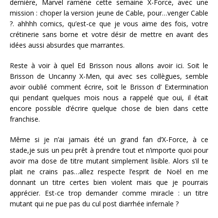
dernière, Marvel ramène cette semaine X-Force, avec une
mission : choper la version jeune de Cable, pour…venger Cable
?. ahhhh comics, qu’est-ce que je vous aime des fois, votre
crétinerie sans borne et votre désir de mettre en avant des
idées aussi absurdes que marrantes.
Reste à voir à quel Ed Brisson nous allons avoir ici. Soit le
Brisson de Uncanny X-Men, qui avec ses collègues, semble
avoir oublié comment écrire, soit le Brisson d’ Extermination
qui pendant quelques mois nous a rappelé que oui, il était
encore possible d’écrire quelque chose de bien dans cette
franchise.
Même si je n’ai jamais été un grand fan d’X-Force, à ce
stade,je suis un peu prêt à prendre tout et n’importe quoi pour
avoir ma dose de titre mutant simplement lisible. Alors s’il te
plait ne crains pas…allez respecte l’esprit de Noël en me
donnant un titre certes bien violent mais que je pourrais
apprécier. Est-ce trop demander comme miracle : un titre
mutant qui ne pue pas du cul post diarrhée infernale ?