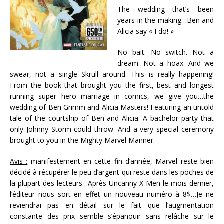
The wedding that’s been
years in the making…Ben and
Alicia say « I do! »
No bait. No switch. Not a
dream. Not a hoax. And we
swear, not a single Skrull around. This is really happening!
From the book that brought you the first, best and longest
running super hero marriage in comics, we give you…the
wedding of Ben Grimm and Alicia Masters! Featuring an untold
tale of the courtship of Ben and Alicia. A bachelor party that
only Johnny Storm could throw. And a very special ceremony
brought to you in the Mighty Marvel Manner.
Avis :
manifestement en cette fin d’année, Marvel reste bien
décidé à récupérer le peu d’argent qui reste dans les poches de
la plupart des lecteurs…Après Uncanny X-Men le mois dernier,
l’éditeur nous sort en effet un nouveau numéro à 8$…Je ne
reviendrai pas en détail sur le fait que l’augmentation
constante des prix semble s’épanouir sans relâche sur le