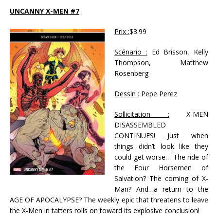
UNCANNY X-MEN #7
Prix :
$3.99
Scénario :
Ed Brisson, Kelly
Thompson, Matthew
Rosenberg
Dessin :
Pepe Perez
Sollicitation :
X-MEN
DISASSEMBLED
CONTINUES! Just when
things didn’t look like they
could get worse… The ride of
the Four Horsemen of
Salvation? The coming of X-
Man? And…a return to the
AGE OF APOCALYPSE? The weekly epic that threatens to leave
the X-Men in tatters rolls on toward its explosive conclusion!