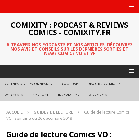
COMIXITY : PODCAST & REVIEWS
COMICS - COMIXITY.FR
A TRAVERS NOS PODCASTS ET NOS ARTICLES, DÉCOUVREZ
NOS AVIS ET CONSEILS SUR LES DERNIÈRES SORTIES ET
NEWS COMICS VO ET VF
CONNEXION|DECONNEXION
YOUTUBE
DISCORD COMIXITY
PODCASTS
CONTACT
INSCRIPTION
À PROPOS
ACCUEIL
GUIDES DE LECTURE
Guide de lecture Comics
VO : semaine du 26 décembre 2018
Guide de lecture Comics VO :