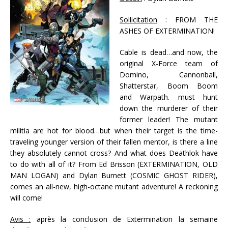
Sollicitation
: FROM THE
ASHES OF EXTERMINATION!
Cable is dead…and now, the
original X-Force team of
Domino, Cannonball,
Shatterstar, Boom Boom
and Warpath. must hunt
down the murderer of their
former leader! The mutant
militia are hot for blood…but when their target is the time-
traveling younger version of their fallen mentor, is there a line
they absolutely cannot cross? And what does Deathlok have
to do with all of it? From Ed Brisson (EXTERMINATION, OLD
MAN LOGAN) and Dylan Burnett (COSMIC GHOST RIDER),
comes an all-new, high-octane mutant adventure! A reckoning
will come!
Avis :
après la conclusion de Extermination la semaine