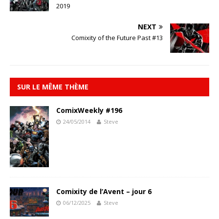
2019
NEXT
Comixity of the Future Past #13
SUR LE MÊME THÈME
ComixWeekly #196
24/05/2014
Steve
Comixity de l’Avent – jour 6
06/12/2025
Steve