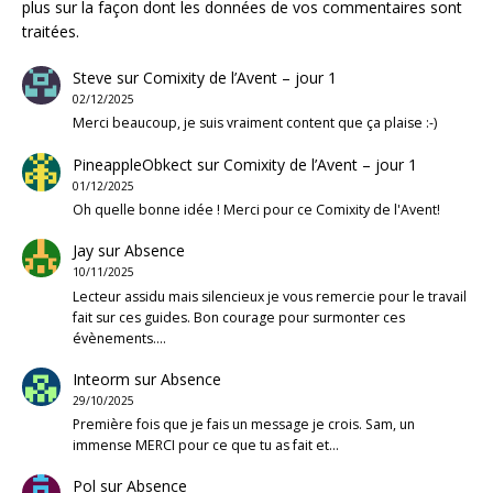
plus sur la façon dont les données de vos commentaires sont
traitées
.
Steve
sur
Comixity de l’Avent – jour 1
02/12/2025
Merci beaucoup, je suis vraiment content que ça plaise :-)
PineappleObkect
sur
Comixity de l’Avent – jour 1
01/12/2025
Oh quelle bonne idée ! Merci pour ce Comixity de l'Avent!
Jay
sur
Absence
10/11/2025
Lecteur assidu mais silencieux je vous remercie pour le travail
fait sur ces guides. Bon courage pour surmonter ces
évènements.…
Inteorm
sur
Absence
29/10/2025
Première fois que je fais un message je crois. Sam, un
immense MERCI pour ce que tu as fait et…
Pol
sur
Absence