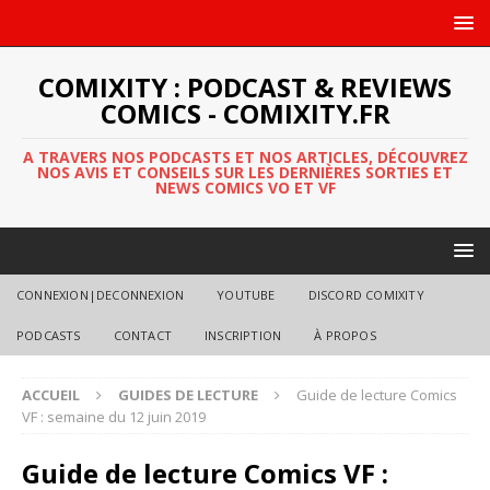
COMIXITY : PODCAST & REVIEWS
COMICS - COMIXITY.FR
A TRAVERS NOS PODCASTS ET NOS ARTICLES, DÉCOUVREZ
NOS AVIS ET CONSEILS SUR LES DERNIÈRES SORTIES ET
NEWS COMICS VO ET VF
CONNEXION|DECONNEXION
YOUTUBE
DISCORD COMIXITY
PODCASTS
CONTACT
INSCRIPTION
À PROPOS
ACCUEIL
GUIDES DE LECTURE
Guide de lecture Comics
VF : semaine du 12 juin 2019
Guide de lecture Comics VF :