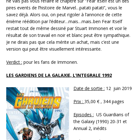
ne vais pas vous refaire le chapitre sur “Fear Itself est un des
pires events de l’histoire de Marvel…patati patati”, vous le
savez déjà. Alors oui, on peut rigoler à l’annonce de cette
énième réédition par l’éditeur…mais…mais..ben Fear Itself
restait tout de même dessiné par Stuart Immonen et voir le
résultat de son travail en noir et blanc peut être sympathique.
Je ne dirais pas que cela mérite un achat, mais c’est une
version qui peut être visuellement intéressante.
Verdict :
pour les fans de Immonen.
LES GARDIENS DE LA GALAXIE, L’INTEGRALE 1992
Date de sortie :
12 juin 2019
Prix :
35,00 € , 344 pages
Episodes :
US Guardians of
the Galaxy (1990) 20-31 et
Annual 2, inédits