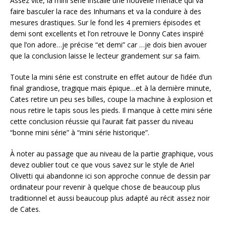
Assez vite, la mini série installe une nouvelle menace qui va
faire basculer la race des Inhumans et va la conduire à des
mesures drastiques. Sur le fond les 4 premiers épisodes et
demi sont excellents et l’on retrouve le Donny Cates inspiré
que l’on adore…je précise “et demi” car …je dois bien avouer
que la conclusion laisse le lecteur grandement sur sa faim.
Toute la mini série est construite en effet autour de l’idée d’un
final grandiose, tragique mais épique…et à la dernière minute,
Cates retire un peu ses billes, coupe la machine à explosion et
nous retire le tapis sous les pieds. Il manque à cette mini série
cette conclusion réussie qui l’aurait fait passer du niveau
“bonne mini série” à “mini série historique”.
À noter au passage que au niveau de la partie graphique, vous
devez oublier tout ce que vous savez sur le style de Ariel
Olivetti qui abandonne ici son approche connue de dessin par
ordinateur pour revenir à quelque chose de beaucoup plus
traditionnel et aussi beaucoup plus adapté au récit assez noir
de Cates.