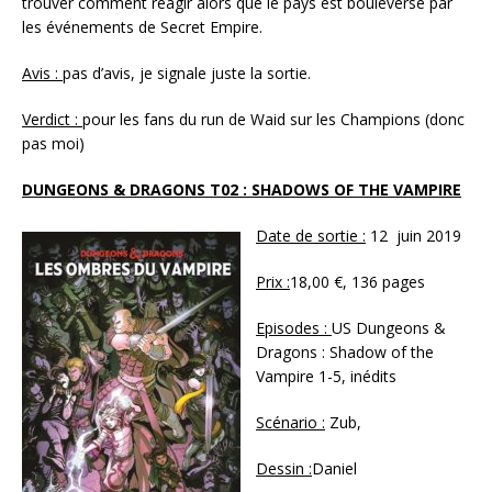
trouver comment réagir alors que le pays est bouleversé par
les événements de Secret Empire.
Avis :
pas d’avis, je signale juste la sortie.
Verdict :
pour les fans du run de Waid sur les Champions (donc
pas moi)
DUNGEONS & DRAGONS T02 : SHADOWS OF THE VAMPIRE
Date de sortie :
12 juin 2019
Prix :
18,00 €, 136 pages
Episodes :
US Dungeons &
Dragons : Shadow of the
Vampire 1-5, inédits
Scénario :
Zub,
Dessin :
Daniel