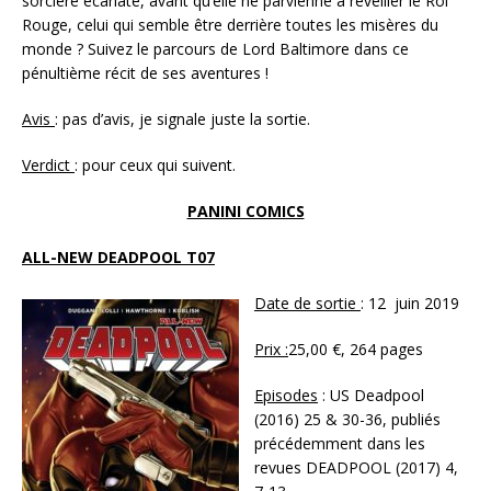
sorcière écarlate, avant qu’elle ne parvienne à réveiller le Roi
Rouge, celui qui semble être derrière toutes les misères du
monde ? Suivez le parcours de Lord Baltimore dans ce
pénultième récit de ses aventures !
Avis
: pas d’avis, je signale juste la sortie.
Verdict
: pour ceux qui suivent.
PANINI COMICS
ALL-NEW DEADPOOL T07
Date de sortie
: 12 juin 2019
Prix :
25,00 €, 264 pages
Episodes
: US Deadpool
(2016) 25 & 30-36, publiés
précédemment dans les
revues DEADPOOL (2017) 4,