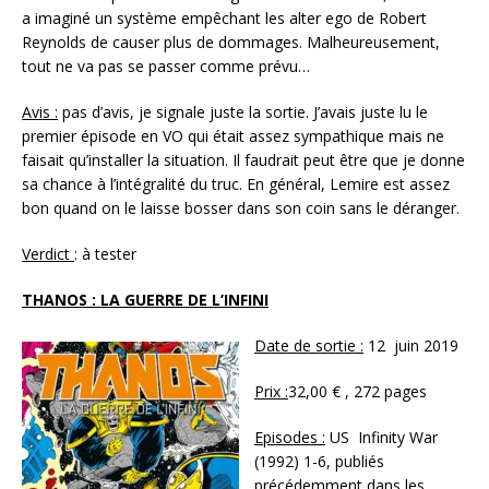
a imaginé un système empêchant les alter ego de Robert
Reynolds de causer plus de dommages. Malheureusement,
tout ne va pas se passer comme prévu…
Avis :
pas d’avis, je signale juste la sortie. J’avais juste lu le
premier épisode en VO qui était assez sympathique mais ne
faisait qu’installer la situation. Il faudrait peut être que je donne
sa chance à l’intégralité du truc. En général, Lemire est assez
bon quand on le laisse bosser dans son coin sans le déranger.
Verdict
: à tester
THANOS : LA GUERRE DE L’INFINI
Date de sortie :
12 juin 2019
Prix :
32,00 € , 272 pages
Episodes :
US Infinity War
(1992) 1-6, publiés
précédemment dans les