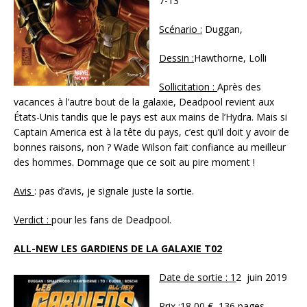
7-13
Scénario :
Duggan,
Dessin :
Hawthorne, Lolli
Sollicitation :
Après des
vacances à l’autre bout de la galaxie, Deadpool revient aux
États-Unis tandis que le pays est aux mains de l’Hydra. Mais si
Captain America est à la tête du pays, c’est qu’il doit y avoir de
bonnes raisons, non ? Wade Wilson fait confiance au meilleur
des hommes. Dommage que ce soit au pire moment !
Avis
: pas d’avis, je signale juste la sortie.
Verdict :
pour les fans de Deadpool.
ALL-NEW LES GARDIENS DE LA GALAXIE T02
Date de sortie : 1
2 juin 2019
Prix
:18,00 €, 136 pages