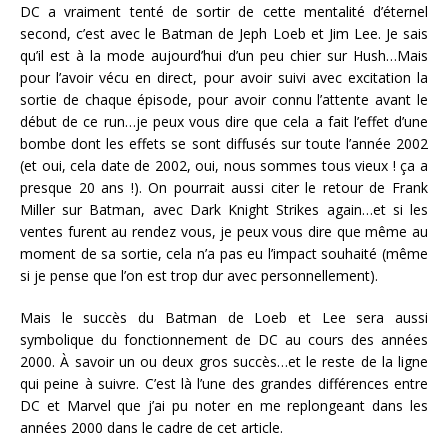
DC a vraiment tenté de sortir de cette mentalité d’éternel
second, c’est avec le Batman de Jeph Loeb et Jim Lee. Je sais
qu’il est à la mode aujourd’hui d’un peu chier sur Hush…Mais
pour l’avoir vécu en direct, pour avoir suivi avec excitation la
sortie de chaque épisode, pour avoir connu l’attente avant le
début de ce run…je peux vous dire que cela a fait l’effet d’une
bombe dont les effets se sont diffusés sur toute l’année 2002
(et oui, cela date de 2002, oui, nous sommes tous vieux ! ça a
presque 20 ans !). On pourrait aussi citer le retour de Frank
Miller sur Batman, avec Dark Knight Strikes again…et si les
ventes furent au rendez vous, je peux vous dire que même au
moment de sa sortie, cela n’a pas eu l’impact souhaité (même
si je pense que l’on est trop dur avec personnellement).
Mais le succès du Batman de Loeb et Lee sera aussi
symbolique du fonctionnement de DC au cours des années
2000. À savoir un ou deux gros succès…et le reste de la ligne
qui peine à suivre. C’est là l’une des grandes différences entre
DC et Marvel que j’ai pu noter en me replongeant dans les
années 2000 dans le cadre de cet article.