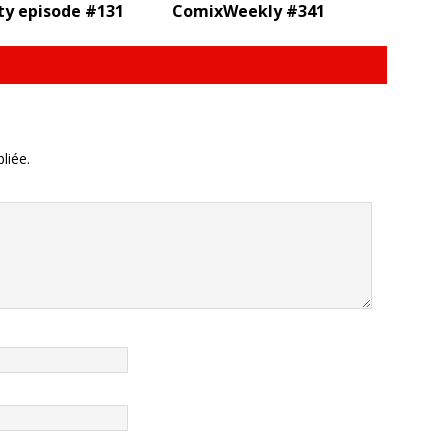
ty episode #131
ComixWeekly #341
liée.