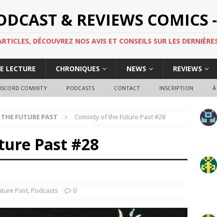
PODCAST & REVIEWS COMICS -
TICLES, DÉCOUVREZ NOS AVIS ET CONSEILS SUR LES DERNIÈRES
DE LECTURE
CHRONIQUES
NEWS
REVIEWS
ISCORD COMIXITY
PODCASTS
CONTACT
INSCRIPTION
À
 THE FUTURE PAST
Comixity of the Future Past #28
ture Past #28
uture Past
,
Podcasts
0