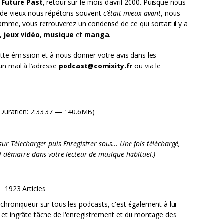
 Future Past
, retour sur le mois d’avril 2000. Puisque nous
de vieux nous répétons souvent
c’était mieux avant
, nous
gramme, vous retrouverez un condensé de ce qui sortait il y a
,
jeux vidéo
,
musique
et
manga
.
tte émission et à nous donner votre avis dans les
n mail à l’adresse
podcast@comixity.fr
ou via le
Duration: 2:33:37 — 140.6MB)
it sur Télécharger puis Enregistrer sous… Une fois téléchargé,
’il démarre dans votre lecteur de musique habituel.)
1923 Articles
, chroniqueur sur tous les podcasts, c'est également à lui
e et ingrâte tâche de l'enregistrement et du montage des