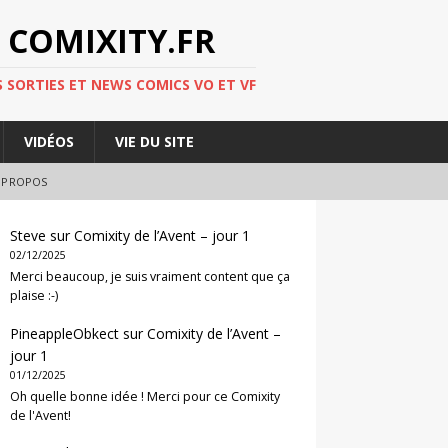
 COMIXITY.FR
 SORTIES ET NEWS COMICS VO ET VF
VIDÉOS
VIE DU SITE
 PROPOS
Steve
sur
Comixity de l’Avent – jour 1
02/12/2025
Merci beaucoup, je suis vraiment content que ça
plaise :-)
PineappleObkect
sur
Comixity de l’Avent –
jour 1
01/12/2025
Oh quelle bonne idée ! Merci pour ce Comixity
de l'Avent!