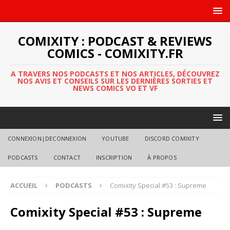
COMIXITY : PODCAST & REVIEWS
COMICS - COMIXITY.FR
A TRAVERS NOS PODCASTS ET NOS ARTICLES, DÉCOUVREZ
NOS AVIS ET CONSEILS SUR LES DERNIÈRES SORTIES ET
NEWS COMICS VO ET VF
CONNEXION|DECONNEXION
YOUTUBE
DISCORD COMIXITY
PODCASTS
CONTACT
INSCRIPTION
À PROPOS
ACCUEIL
PODCASTS
Comixity Special #53 : Supreme
Comixity Special #53 : Supreme