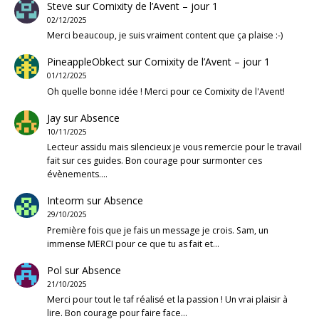
Steve
sur
Comixity de l’Avent – jour 1
02/12/2025
Merci beaucoup, je suis vraiment content que ça plaise :-)
PineappleObkect
sur
Comixity de l’Avent – jour 1
01/12/2025
Oh quelle bonne idée ! Merci pour ce Comixity de l'Avent!
Jay
sur
Absence
10/11/2025
Lecteur assidu mais silencieux je vous remercie pour le travail
fait sur ces guides. Bon courage pour surmonter ces
évènements.…
Inteorm
sur
Absence
29/10/2025
Première fois que je fais un message je crois. Sam, un
immense MERCI pour ce que tu as fait et…
Pol
sur
Absence
21/10/2025
Merci pour tout le taf réalisé et la passion ! Un vrai plaisir à
lire. Bon courage pour faire face…