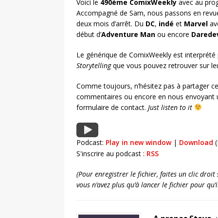
Voici le
490ème ComixWeekly
avec au prog
Accompagné de Sam, nous passons en revue 
deux mois d’arrêt. Du
DC
,
indé
et
Marvel
ave
début d’
Adventure Man
ou encore
Daredev
Le générique de ComixWeekly est interprété
Storytelling
que vous pouvez retrouver sur le
Comme toujours, n’hésitez pas à partager ce
commentaires ou encore en nous envoyant u
formulaire de contact.
Just listen to it
Podcast:
Play in new window
|
Download
(
S'inscrire au podcast :
RSS
(Pour enregistrer le fichier, faites un clic dro
vous n’avez plus qu’à lancer le fichier pour qu