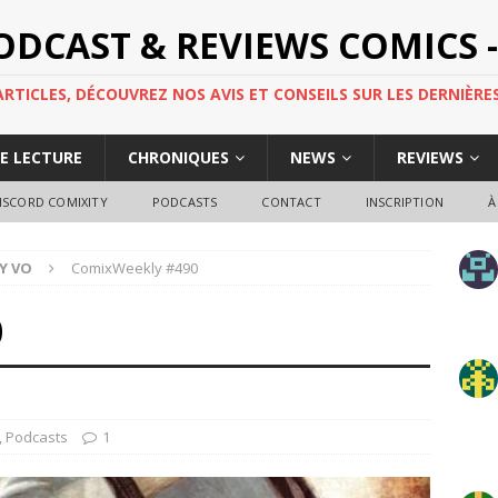
PODCAST & REVIEWS COMICS -
TICLES, DÉCOUVREZ NOS AVIS ET CONSEILS SUR LES DERNIÈRES
DE LECTURE
CHRONIQUES
NEWS
REVIEWS
ISCORD COMIXITY
PODCASTS
CONTACT
INSCRIPTION
À
Y VO
ComixWeekly #490
0
,
Podcasts
1