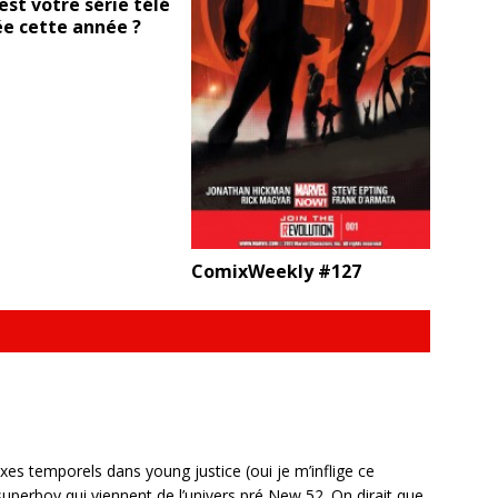
est votre série télé
e cette année ?
ComixWeekly #127
oxes temporels dans young justice (oui je m’inflige ce
uperboy qui viennent de l’univers pré New 52. On dirait que