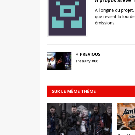
A propos Steve
A l'origine du projet
que revient la lourd
émissions.
PREVIOUS
FreaXity #06
SUR LE MÊME THÈME