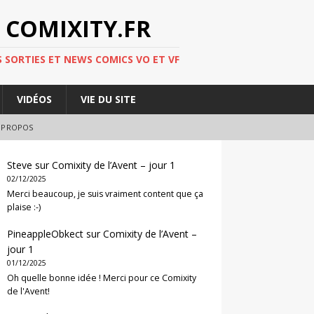
 COMIXITY.FR
 SORTIES ET NEWS COMICS VO ET VF
VIDÉOS
VIE DU SITE
 PROPOS
Steve
sur
Comixity de l’Avent – jour 1
02/12/2025
Merci beaucoup, je suis vraiment content que ça
plaise :-)
PineappleObkect
sur
Comixity de l’Avent –
jour 1
01/12/2025
Oh quelle bonne idée ! Merci pour ce Comixity
de l'Avent!