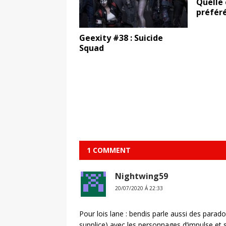
Quelle 
préféré
Geexity #38 : Suicide
Squad
1 COMMENT
Nightwing59
20/07/2020 Á 22:33
Pour lois lane : bendis parle aussi des parad
supplice) avec les personnages d’impulse et s