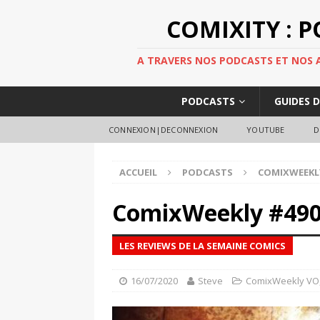
COMIXITY : 
A TRAVERS NOS PODCASTS ET NOS AR
PODCASTS
GUIDES 
CONNEXION|DECONNEXION
YOUTUBE
D
ACCUEIL
PODCASTS
COMIXWEEKL
ComixWeekly #49
LES REVIEWS DE LA SEMAINE COMICS
16/07/2020
Steve
ComixWeekly VO