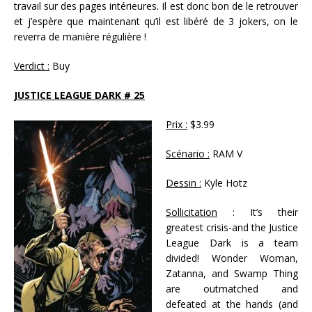
travail sur des pages intérieures. Il est donc bon de le retrouver
et j’espère que maintenant qu’il est libéré de 3 jokers, on le
reverra de manière régulière !
Verdict :
Buy
JUSTICE LEAGUE DARK # 25
Prix :
$3.99
Scénario :
RAM V
Dessin :
Kyle Hotz
Sollicitation
: It’s their
greatest crisis-and the Justice
League Dark is a team
divided! Wonder Woman,
Zatanna, and Swamp Thing
are outmatched and
defeated at the hands (and