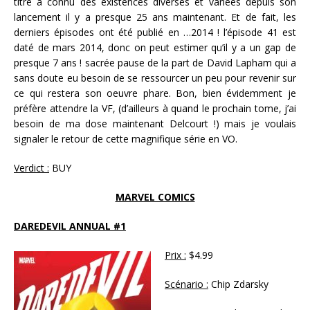
titre a connu des existences diverses et variées depuis son
lancement il y a presque 25 ans maintenant. Et de fait, les
derniers épisodes ont été publié en …2014 ! l’épisode 41 est
daté de mars 2014, donc on peut estimer qu’il y a un gap de
presque 7 ans ! sacrée pause de la part de David Lapham qui a
sans doute eu besoin de se ressourcer un peu pour revenir sur
ce qui restera son oeuvre phare. Bon, bien évidemment je
préfère attendre la VF, (d’ailleurs à quand le prochain tome, j’ai
besoin de ma dose maintenant Delcourt !) mais je voulais
signaler le retour de cette magnifique série en VO.
Verdict :
BUY
MARVEL COMICS
DAREDEVIL ANNUAL #1
Prix :
$4.99
Scénario :
Chip Zdarsky