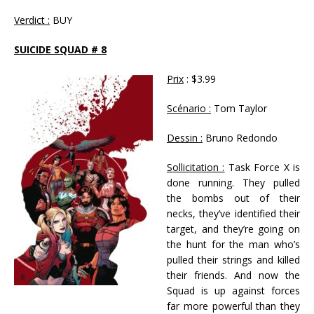
Verdict :
BUY
SUICIDE SQUAD # 8
Prix
: $3.99
Scénario :
Tom Taylor
Dessin :
Bruno Redondo
Sollicitation :
Task Force X is
done running. They pulled
the bombs out of their
necks, they’ve identified their
target, and they’re going on
the hunt for the man who’s
pulled their strings and killed
their friends. And now the
Squad is up against forces
far more powerful than they