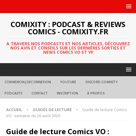
COMIXITY : PODCAST & REVIEWS
COMICS - COMIXITY.FR
A TRAVERS NOS PODCASTS ET NOS ARTICLES, DÉCOUVREZ
NOS AVIS ET CONSEILS SUR LES DERNIÈRES SORTIES ET
NEWS COMICS VO ET VF
CONNEXION|DECONNEXION
YOUTUBE
DISCORD COMIXITY
PODCASTS
CONTACT
INSCRIPTION
À PROPOS
ACCUEIL
GUIDES DE LECTURE
Guide de lecture Comics
VO : semaine du 26 août 2020
Guide de lecture Comics VO :