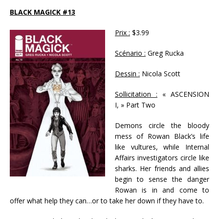
BLACK MAGICK #13
Prix :
$3.99
Scénario :
Greg Rucka
Dessin :
Nicola Scott
Sollicitation :
« ASCENSION
I, » Part Two
Demons circle the bloody
mess of Rowan Black’s life
like vultures, while Internal
Affairs investigators circle like
sharks. Her friends and allies
begin to sense the danger
Rowan is in and come to
offer what help they can…or to take her down if they have to.