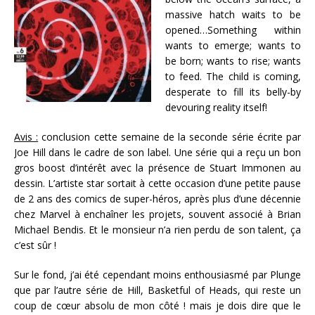
massive hatch waits to be
opened…Something within
wants to emerge; wants to
be born; wants to rise; wants
to feed. The child is coming,
desperate to fill its belly-by
devouring reality itself!
Avis :
conclusion cette semaine de la seconde série écrite par
Joe Hill dans le cadre de son label. Une série qui a reçu un bon
gros boost d’intérêt avec la présence de Stuart Immonen au
dessin. L’artiste star sortait à cette occasion d’une petite pause
de 2 ans des comics de super-héros, après plus d’une décennie
chez Marvel à enchaîner les projets, souvent associé à Brian
Michael Bendis. Et le monsieur n’a rien perdu de son talent, ça
c’est sûr !
Sur le fond, j’ai été cependant moins enthousiasmé par Plunge
que par l’autre série de Hill, Basketful of Heads, qui reste un
coup de cœur absolu de mon côté ! mais je dois dire que le