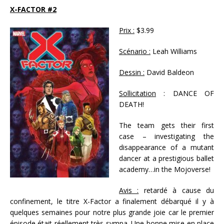
X-FACTOR #2
Prix :
$3.99
Scénario :
Leah Williams
Dessin :
David Baldeon
Sollicitation
: DANCE OF
DEATH!
The team gets their first
case – investigating the
disappearance of a mutant
dancer at a prestigious ballet
academy…in the Mojoverse!
Avis :
retardé à cause du
confinement, le titre X-Factor a finalement débarqué il y à
quelques semaines pour notre plus grande joie car le premier
épisode était réellement très sympa. Une bonne mise en place