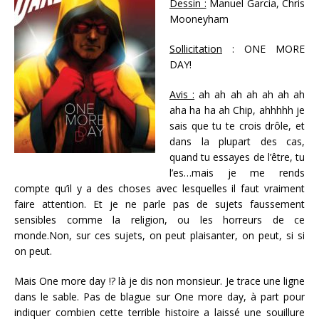
Dessin :
Manuel Garcia, Chris
Mooneyham
Sollicitation
: ONE MORE
DAY!
Avis :
ah ah ah ah ah ah ah
aha ha ha ah Chip, ahhhhh je
sais que tu te crois drôle, et
dans la plupart des cas,
quand tu essayes de l’être, tu
l’es…mais je me rends
compte qu’il y a des choses avec lesquelles il faut vraiment
faire attention. Et je ne parle pas de sujets faussement
sensibles comme la religion, ou les horreurs de ce
monde.Non, sur ces sujets, on peut plaisanter, on peut, si si
on peut.
Mais One more day !? là je dis non monsieur. Je trace une ligne
dans le sable. Pas de blague sur One more day, à part pour
indiquer combien cette terrible histoire a laissé une souillure