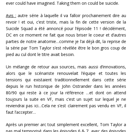
ever could have imagined. Taking them on could be suicide.
Avis :
autre série à laquelle il va falloir prochainement dire au
revoir ! et oui, c’est triste, mais la fin de cette version de la
Suicide Squad a été annoncé pour l’épisode 11 ! décidément,
DC en ce moment ne fait que nous briser le coeur et d’autres
parties de notre anatomie…comme je l’ai déjà dit, la reprise de
la série par Tom Taylor s’est révélée être le bon gros coup de
pied au cul dont le titre avait besoin.
Un mélange de retour aux sources, mais aussi d’innovations,
alors que le scénariste renouvelait l’équipe et toutes les
tensions qui existaient traditionnellement dans cette série
depuis le run historique de John Ostrander dans les années
80/90 qui reste à ce jour la référence …et dont on attend
toujours la suite en VF, mais c’est un sujet sur lequel je ne
reviendrai pas ici…Cela ne s’est clairement pas vendu en VF, il
faut l’accepter…
Après un premier arc tout simplement excellent, Tom Taylor a
pas mal temporisé dans les épisodes 6 & 7, avec des épisodes