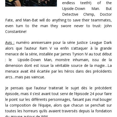
endless teeth!) of the
Upside-Down Man. But
Detective Chimp, Doctor
Fate, and Man-Bat will do anything to save their teammates,
even turn to the man they swore never to trust: John
Constantine!
Avis :
numéro anniversaire pour la série Justice League Dark
alors que l’auteur Ram V va enfin s’attaquer à la grande
menace de la série, installée par James Tynion IV au tout début
: le Upside-Down Man, monstre inhumain, issu de la
dimension dont est issue la véritable source de la magie…La
menace avait été écartée par les héros dans des précédents
arcs…mais pas vaincue.
Je pensais que l’auteur traiterait le sujet dès le précédent
épisode, mais il s’est avant tout servi de l’épisode 24 pour faire
le point sur les différents personnages, faisant pas mal bouger
la composition de l’équipe, alors que chacun se penchait sur
toutes les horreurs qu’ils avaient traversés depuis la fondation
du groupe autour de WW.