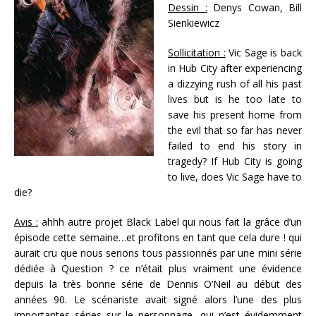
Dessin :
Denys Cowan, Bill
Sienkiewicz
Sollicitation :
Vic Sage is back
in Hub City after experiencing
a dizzying rush of all his past
lives but is he too late to
save his present home from
the evil that so far has never
failed to end his story in
tragedy? If Hub City is going
to live, does Vic Sage have to
die?
Avis :
ahhh autre projet Black Label qui nous fait la grâce d’un
épisode cette semaine…et profitons en tant que cela dure ! qui
aurait cru que nous serions tous passionnés par une mini série
dédiée à Question ? ce n’était plus vraiment une évidence
depuis la très bonne série de Dennis O’Neil au début des
années 90. Le scénariste avait signé alors l’une des plus
importantes séries sur le personnage…qui n’est évidemment