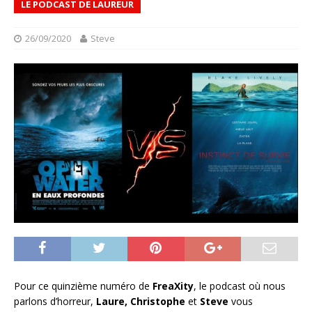
LE PODCAST DE LAUREUR
26/09/2020
Steve
Pour ce quinzième numéro de
FreaXity
, le podcast où nous
parlons d’horreur,
Laure, Christophe
et
Steve
vous