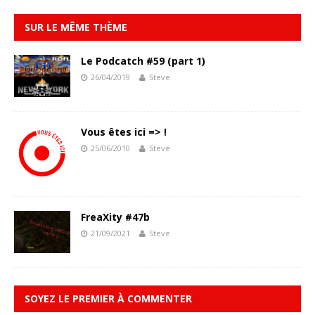
SUR LE MÊME THÈME
Le Podcatch #59 (part 1)
26/04/2019
Steve
Vous êtes ici => !
25/06/2010
Steve
FreaXity #47b
21/09/2021
Steve
SOYEZ LE PREMIER À COMMENTER