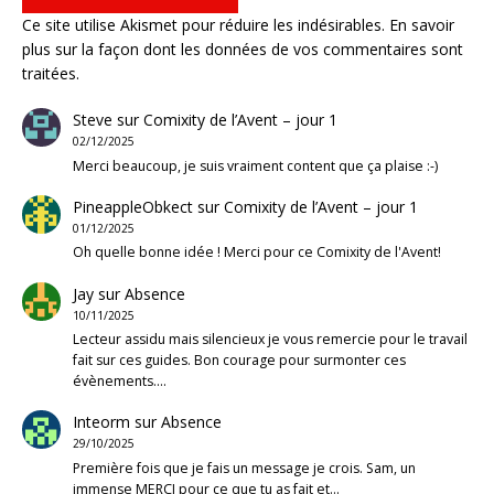
Ce site utilise Akismet pour réduire les indésirables.
En savoir
plus sur la façon dont les données de vos commentaires sont
traitées
.
Steve
sur
Comixity de l’Avent – jour 1
02/12/2025
Merci beaucoup, je suis vraiment content que ça plaise :-)
PineappleObkect
sur
Comixity de l’Avent – jour 1
01/12/2025
Oh quelle bonne idée ! Merci pour ce Comixity de l'Avent!
Jay
sur
Absence
10/11/2025
Lecteur assidu mais silencieux je vous remercie pour le travail
fait sur ces guides. Bon courage pour surmonter ces
évènements.…
Inteorm
sur
Absence
29/10/2025
Première fois que je fais un message je crois. Sam, un
immense MERCI pour ce que tu as fait et…