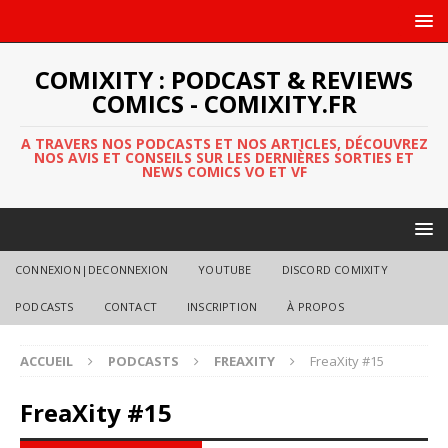
COMIXITY : PODCAST & REVIEWS
COMICS - COMIXITY.FR
A TRAVERS NOS PODCASTS ET NOS ARTICLES, DÉCOUVREZ
NOS AVIS ET CONSEILS SUR LES DERNIÈRES SORTIES ET
NEWS COMICS VO ET VF
CONNEXION|DECONNEXION
YOUTUBE
DISCORD COMIXITY
PODCASTS
CONTACT
INSCRIPTION
À PROPOS
ACCUEIL
PODCASTS
FREAXITY
FreaXity #15
FreaXity #15