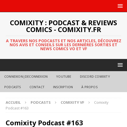
COMIXITY : PODCAST & REVIEWS
COMICS - COMIXITY.FR
A TRAVERS NOS PODCASTS ET NOS ARTICLES, DÉCOUVREZ
NOS AVIS ET CONSEILS SUR LES DERNIÈRES SORTIES ET
NEWS COMICS VO ET VF
CONNEXION|DECONNEXION
YOUTUBE
DISCORD COMIXITY
PODCASTS
CONTACT
INSCRIPTION
À PROPOS
ACCUEIL
PODCASTS
COMIXITY VF
Comixity
Podcast #163
Comixity Podcast #163