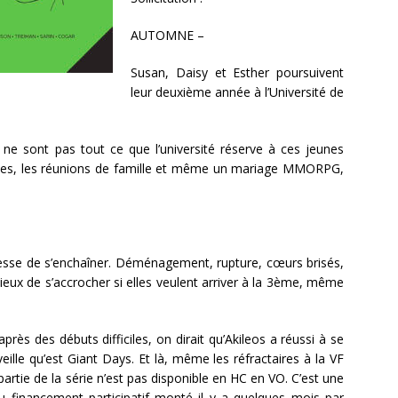
AUTOMNE –
Susan, Daisy et Esther poursuivent
leur deuxième année à l’Université de
 ne sont pas tout ce que l’université réserve à ces jeunes
ries, les réunions de famille et même un mariage MMORPG,
cesse de s’enchaîner. Déménagement, rupture, cœurs brisés,
ieux de s’accrocher si elles veulent arriver à la 3ème, même
III !!! après des débuts difficiles, on dirait qu’Akileos a réussi à se
veille qu’est Giant Days. Et là, même les réfractaires à la VF
rtie de la série n’est pas disponible en HC en VO. C’est une
au financement participatif monté il y a quelques mois par