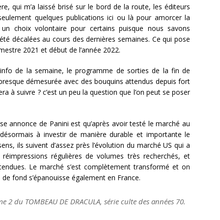
e, qui m’a laissé brisé sur le bord de la route, les éditeurs
seulement quelques publications ici ou là pour amorcer la
 un choix volontaire pour certains puisque nous savons
 été décalées au cours des dernières semaines. Ce qui pose
estre 2021 et début de l’année 2022.
’info de la semaine, le programme de sorties de la fin de
e presque démesurée avec des bouquins attendus depuis fort
era à suivre ? c’est un peu la question que l’on peut se poser
osse annonce de Panini est qu’après avoir testé le marché au
 désormais à investir de manière durable et importante le
ns, ils suivent d’assez près l’évolution du marché US qui a
 réimpressions régulières de volumes très recherchés, et
s attendues. Le marché s’est complètement transformé et on
ce de fond s’épanouisse également en France.
ome 2 du TOMBEAU DE DRACULA, série culte des années 70.