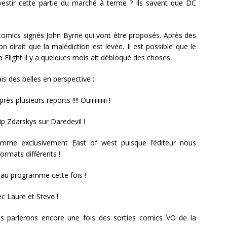
estir cette partie du marché à terme ? Ils savent que DC
 comics signés John Byrne qui vont être proposés. Après des
dirait que la malédiction est levée. Il est possible que le
a Flight il y a quelques mois ait débloqué des choses.
is des belles en perspective :
 plusieurs reports !!!! Ouiiiiiiiiiii !
hip Zdarskys sur Daredevil !
amme exclusivement East of west puisque l’éditeur nous
ormats différents !
 au programme cette fois !
c Laure et Steve !
s parlerons encore une fois des sorties comics VO de la