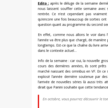
Edito :
après le déluge de la semaine dernièr
nous laissent souffler cette semaine avec 
rentrée. Ce n’est cependant pas vraiment
qu’encore une fois beaucoup de sorties ont
question quant au programme du second sem
En effet, comme nous allons le voir dans l
l’année va être plus que chargé, de manièr
longtemps. Est-ce que la chaîne du livre arriv
dans le contexte actuel…
Info de la semaine : car oui, la nouvelle gr
cours des dernières années, ils sont prêts
marché naissant des omnibus en VF. En ce se
explosé l’année dernière soutenue par des
l’arrivée de nouvelles séries là aussi trè
dirait que Panini souhaite que cette tendan
En octobre, vous pourrez découvrir le t