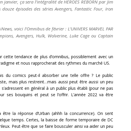
janvier, ça sera l’intégralité de HEROES REBORN par Jim
s douze épisodes des séries Avengers, Fantastic Four, Iron
News, voici l’Omnibus de février : L’UNIVERS MARVEL PAR
ions, Avengers, Hulk, Wolverine, Luke Cage ou Captain
r cette tendance de plus d’omnibus, possiblement avec un
aradigme et nous rapprocherait des rythmes du marché US.
ais du comics peut-il absorber une telle offre ? Le public
aste, mais plus restreint…mais aussi peut être aussi un peu
s’adressent en général à un public plus établi (pour ne pas
r ses bouquins et peut se l’offrir. L’année 2022 va être
a être la réponse d’Urban (ahhh la concurrence). On sent
quelque temps. Certes, la baisse de forme temporaire de DC
rileux. Peut-être que se faire bousculer ainsi va aider un peu