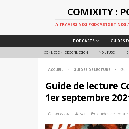
COMIXITY : 
A TRAVERS NOS PODCASTS ET NOS AR
PODCASTS
GUIDES 
CONNEXION|DECONNEXION
YOUTUBE
D
ACCUEIL
GUIDES DE LECTURE
Guid
Guide de lecture C
1er septembre 202
30/08/2021
Sam
Guides de lecture