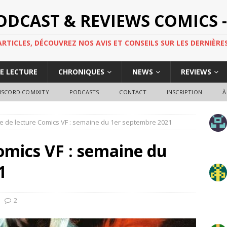
PODCAST & REVIEWS COMICS -
TICLES, DÉCOUVREZ NOS AVIS ET CONSEILS SUR LES DERNIÈRES
DE LECTURE
CHRONIQUES
NEWS
REVIEWS
ISCORD COMIXITY
PODCASTS
CONTACT
INSCRIPTION
À
e de lecture Comics VF : semaine du 1er septembre 2021
omics VF : semaine du
1
2