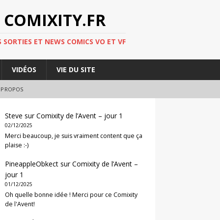
 COMIXITY.FR
 SORTIES ET NEWS COMICS VO ET VF
VIDÉOS
VIE DU SITE
 PROPOS
Steve
sur
Comixity de l’Avent – jour 1
02/12/2025
Merci beaucoup, je suis vraiment content que ça
plaise :-)
PineappleObkect
sur
Comixity de l’Avent –
jour 1
01/12/2025
Oh quelle bonne idée ! Merci pour ce Comixity
de l'Avent!