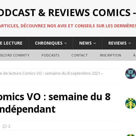
PODCAST & REVIEWS COMICS -
TICLES, DÉCOUVREZ NOS AVIS ET CONSEILS SUR LES DERNIÈRES
DE LECTURE
CHRONIQUES
NEWS
REVIEWS
ISCORD COMIXITY
PODCASTS
CONTACT
INSCRIPTION
À
e de lecture Comics VO : semaine du 8 septembre 2021 –
omics VO : semaine du 8
Indépendant
2