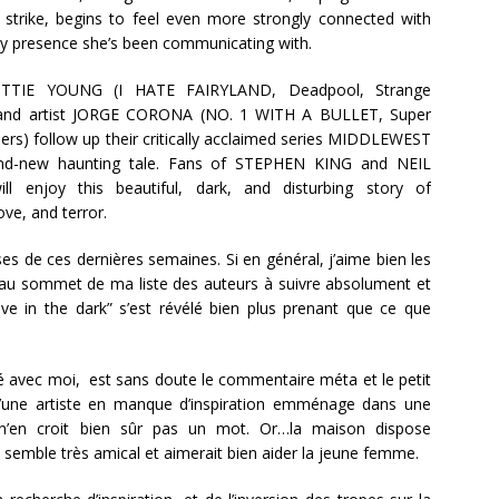
o strike, begins to feel even more strongly connected with
y presence she’s been communicating with.
OTTIE YOUNG (I HATE FAIRYLAND, Deadpool, Strange
and artist JORGE CORONA (NO. 1 WITH A BULLET, Super
ers) follow up their critically acclaimed series MIDDLEWEST
nd-new haunting tale. Fans of STEPHEN KING and NEIL
l enjoy this beautiful, dark, and disturbing story of
ove, and terror.
es de ces dernières semaines. Si en général, j’aime bien les
as au sommet de ma liste des auteurs à suivre absolument et
e in the dark” s’est révélé bien plus prenant que ce que
né avec moi, est sans doute le commentaire méta et le petit
s qu’une artiste en manque d’inspiration emménage dans une
n’en croit bien sûr pas un mot. Or…la maison dispose
i semble très amical et aimerait bien aider la jeune femme.