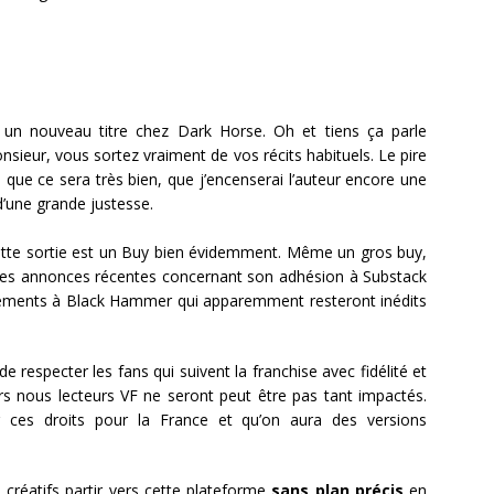
c un nouveau titre chez Dark Horse. Oh et tiens ça parle
sieur, vous sortez vraiment de vos récits habituels. Le pire
e, que ce sera très bien, que j’encenserai l’auteur encore une
d’une grande justesse.
 cette sortie est un Buy bien évidemment. Même un gros buy,
 ses annonces récentes concernant son adhésion à Substack
ompléments à Black Hammer qui apparemment resteront inédits
respecter les fans qui suivent la franchise avec fidélité et
s nous lecteurs VF ne seront peut être pas tant impactés.
r ces droits pour la France et qu’on aura des versions
créatifs partir vers cette plateforme
sans plan précis
en