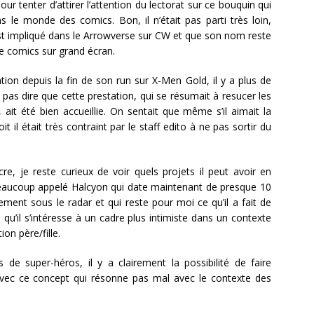
ur tenter d’attirer l’attention du lectorat sur ce bouquin qui
e monde des comics. Bon, il n’était pas parti très loin,
 est impliqué dans le Arrowverse sur CW et que son nom reste
de comics sur grand écran.
tation depuis la fin de son run sur X-Men Gold, il y a plus de
pas dire que cette prestation, qui se résumait à resucer les
ait été bien accueillie. On sentait que même s’il aimait la
soit il était très contraint par le staff edito à ne pas sortir du
e, je reste curieux de voir quels projets il peut avoir en
 beaucoup appelé Halcyon qui date maintenant de presque 10
ment sous le radar et qui reste pour moi ce qu’il a fait de
 qu’il s’intéresse à un cadre plus intimiste dans un contexte
ion père/fille.
de super-héros, il y a clairement la possibilité de faire
avec ce concept qui résonne pas mal avec le contexte des