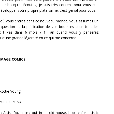
 leur bouquin. Ecoutez, je suis très content pour vous que
velopper votre propre plateforme, c’est génial pour vous.
t où vous entrez dans ce nouveau monde, vous assumez un
la question de la publication de vos bouquins sous tous les
diat ! Pas dans 6 mois / 1 an quand vous y penserez
t d’une grande légèreté en ce qui me concerne.
IMAGE COMICS
Skottie Young
JORGE CORONA
n : Artist Ro, hiding out in an old house, hoping for artistic