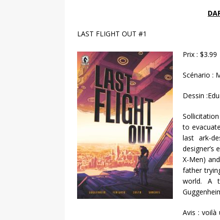
DA
LAST FLIGHT OUT #1
Prix : $3.99
Scénario :
Dessin :Edu
Sollicitati
to evacuate
last ark-d
designer’s
X-Men) and 
father tryi
world. A t
Guggenhei
Avis : voil