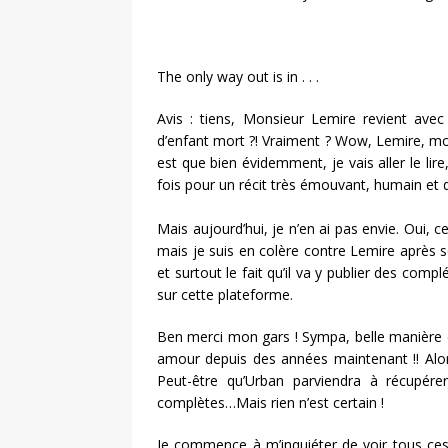
The only way out is in . . .
Avis : tiens, Monsieur Lemire revient ave
d’enfant mort ?! Vraiment ? Wow, Lemire, mon
est que bien évidemment, je vais aller le lir
fois pour un récit très émouvant, humain et 
Mais aujourd’hui, je n’en ai pas envie. Oui,
mais je suis en colère contre Lemire après
et surtout le fait qu’il va y publier des c
sur cette plateforme.
Ben merci mon gars ! Sympa, belle manière de 
amour depuis des années maintenant !! Alor
Peut-être qu’Urban parviendra à récupére
complètes…Mais rien n’est certain !
Je commence à m’inquiéter de voir tous ces 