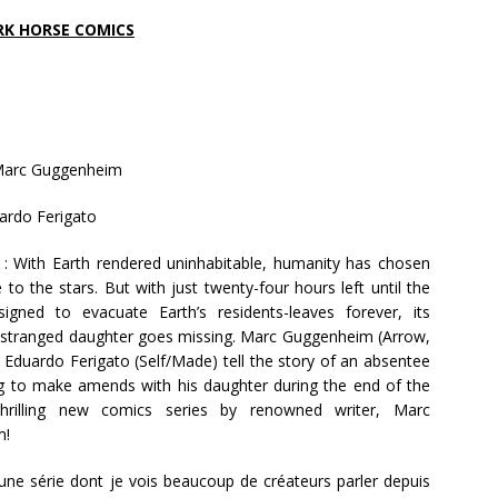
RK HORSE COMICS
 Marc Guggenheim
ardo Ferigato
on : With Earth rendered uninhabitable, humanity has chosen
 to the stars. But with just twenty-four hours left until the
esigned to evacuate Earth’s residents-leaves forever, its
 estranged daughter goes missing. Marc Guggenheim (Arrow,
Eduardo Ferigato (Self/Made) tell the story of an absentee
ng to make amends with his daughter during the end of the
hrilling new comics series by renowned writer, Marc
m!
à une série dont je vois beaucoup de créateurs parler depuis