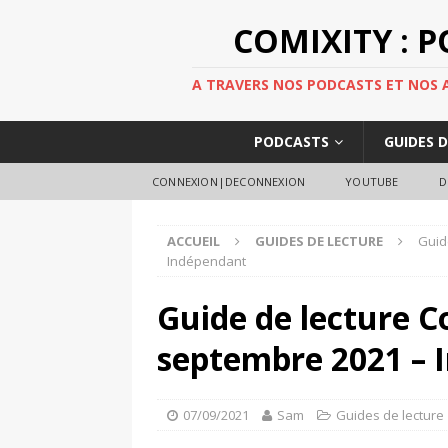
COMIXITY : 
A TRAVERS NOS PODCASTS ET NOS AR
PODCASTS
GUIDES 
CONNEXION|DECONNEXION
YOUTUBE
D
ACCUEIL
GUIDES DE LECTURE
Guid
Indépendant
Guide de lecture C
septembre 2021 – 
07/09/2021
Sam
Guides de lecture