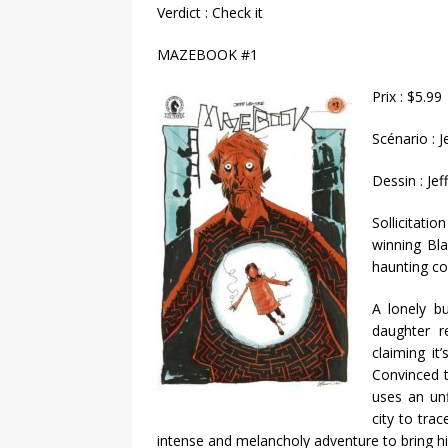
Verdict : Check it
MAZEBOOK #1
Prix : $5.99
Scénario : 
Dessin : Je
Sollicitat
winning Bl
haunting co
A lonely bu
daughter r
claiming it
Convinced t
uses an un
city to trac
intense and melancholy adventure to bring h