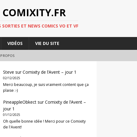
 COMIXITY.FR
 SORTIES ET NEWS COMICS VO ET VF
VIDÉOS
VIE DU SITE
 PROPOS
Steve
sur
Comixity de l’Avent – jour 1
02/12/2025
Merci beaucoup, je suis vraiment content que ça
plaise :-)
PineappleObkect
sur
Comixity de l’Avent –
jour 1
01/12/2025
Oh quelle bonne idée ! Merci pour ce Comixity
de l'Avent!