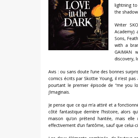
lightning t
the shadow
Writer SK
Academy) 
Sons, Feath
with a bra
GAIMAN wil
discovery, l
Avis : ou sans doute l’une des bonnes surpris
comics écrits par Skottie Young, il n’est p
pourtant le premier épisode de “me you lov
j’imaginais.
Je pense que ce qui m’a attiré et a fonction
côté fantastique derrière l’histoire, alor
maison qu’on prétend hantée, mais elle 
effectivement d’un fantôme, sauf que celui-c