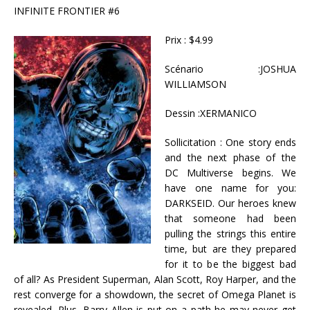
INFINITE FRONTIER #6
Prix : $4.99
Scénario :JOSHUA
WILLIAMSON
Dessin :XERMANICO
Sollicitation : One story ends
and the next phase of the
DC Multiverse begins. We
have one name for you:
DARKSEID. Our heroes knew
that someone had been
pulling the strings this entire
time, but are they prepared
for it to be the biggest bad
of all? As President Superman, Alan Scott, Roy Harper, and the
rest converge for a showdown, the secret of Omega Planet is
revealed. Plus, Barry Allen is put on a path he may never get