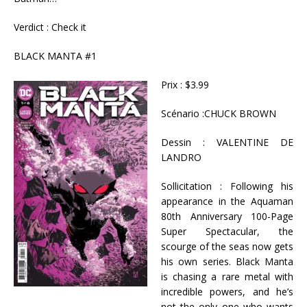
Verdict : Check it
BLACK MANTA #1
Prix : $3.99
Scénario :CHUCK BROWN
Dessin : VALENTINE DE
LANDRO
Sollicitation : Following his
appearance in the Aquaman
80th Anniversary 100-Page
Super Spectacular, the
scourge of the seas now gets
his own series. Black Manta
is chasing a rare metal with
incredible powers, and he’s
not the only one who wants