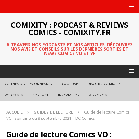
COMIXITY : PODCAST & REVIEWS
COMICS - COMIXITY.FR
A TRAVERS NOS PODCASTS ET NOS ARTICLES, DÉCOUVREZ
NOS AVIS ET CONSEILS SUR LES DERNIÈRES SORTIES ET
NEWS COMICS VO ET VF
CONNEXION|DECONNEXION
YOUTUBE
DISCORD COMIXITY
PODCASTS
CONTACT
INSCRIPTION
À PROPOS
ACCUEIL
GUIDES DE LECTURE
Guide de lecture Comics
VO : semaine du 8 septembre 2021 – DC Comics
Guide de lecture Comics VO :