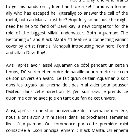
to get his hands on it, friend and foe alike! Torrid is a former
ally who has escaped hell (literally!) to answer the call of the
metal, but can Manta trust her? Hopefully so because he might
need her help to fend off Devil Ray, a new competitor for the
role of the biggest villain underwater. Both Aquaman: The
Becoming #1 and Black Manta #1 feature a connecting variant
cover by artist Francis Manapul! Introducing new hero Torrid
and villain Devil Ray!
Avis : après avoir laissé Aquaman de côté pendant un certain
temps, DC se remet en ordre de bataille pour remettre ce coin
de son univers en avant…Le fait qu’un certain Aquaman 2 soit
dans les tuyaux au cinéma doit pas mal aider pour pousser
l’éditeur dans cette direction. Et j’en suis ravi, je prends ce
qu’on me donne avec joie en tant que fan de cet univers.
Ainsi, après le one shot anniversaire de la semaine dernière,
nous allons avoir 3 mini séries dans les prochaines semaines
liées à Aquaman. On commence par cette première mini
consacrée à …son principal ennemi : Black Manta. Un ennemi