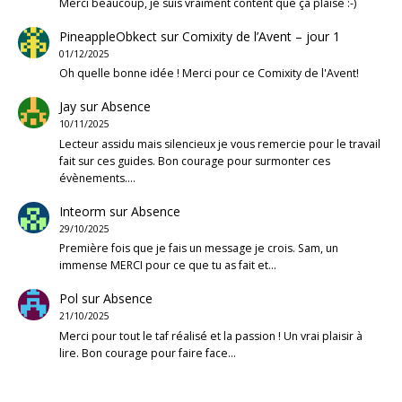
Merci beaucoup, je suis vraiment content que ça plaise :-)
PineappleObkect
sur
Comixity de l’Avent – jour 1
01/12/2025
Oh quelle bonne idée ! Merci pour ce Comixity de l'Avent!
Jay
sur
Absence
10/11/2025
Lecteur assidu mais silencieux je vous remercie pour le travail
fait sur ces guides. Bon courage pour surmonter ces
évènements.…
Inteorm
sur
Absence
29/10/2025
Première fois que je fais un message je crois. Sam, un
immense MERCI pour ce que tu as fait et…
Pol
sur
Absence
21/10/2025
Merci pour tout le taf réalisé et la passion ! Un vrai plaisir à
lire. Bon courage pour faire face…