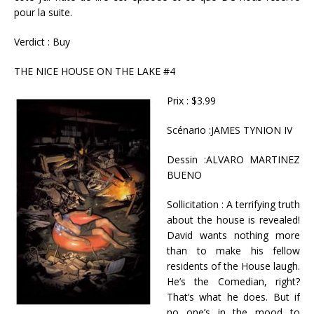
pour la suite.
Verdict : Buy
THE NICE HOUSE ON THE LAKE #4
Prix : $3.99
Scénario :JAMES TYNION IV
Dessin :ALVARO MARTINEZ
BUENO
Sollicitation : A terrifying truth
about the house is revealed!
David wants nothing more
than to make his fellow
residents of the House laugh.
He’s the Comedian, right?
That’s what he does. But if
no one’s in the mood to