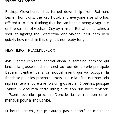
streets of Gotham!
Backup: Clownhunter has turned down help from Batman,
Leslie Thompkins, the Red Hood, and everyone else who has
offered it to him, thinking that he can handle being a vigilante
on the streets of Gotham City by himself. But when he takes a
shot at fighting the Scarecrow one-on-one, he’ll learn very
quickly how much in this city he’s not ready for yet.
NEW HERO – PEACEKEEPER X!
Avis : après l’épisode spécial alpha la semaine dernière qui
lançait la grosse machine, c’est au tour de la série principale
Batman d’entrer dans ce nouvel event qui va occuper la
franchise pour les prochains mois. Pour la série Batman cela
représentera encore une fois un gros arc en 6 parties, puisque
Tynion IV clôturera cette intrigue et son run avec l’épisode
117…en novembre prochain. Donc le titre va repasser en bi-
mensuel pour aller plus vite.
Et heureusement, car je n’aurais pas supporté de me taper