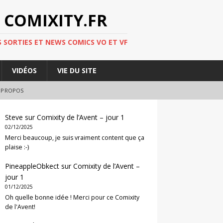
 COMIXITY.FR
 SORTIES ET NEWS COMICS VO ET VF
VIDÉOS
VIE DU SITE
 PROPOS
Steve
sur
Comixity de l’Avent – jour 1
02/12/2025
Merci beaucoup, je suis vraiment content que ça
plaise :-)
PineappleObkect
sur
Comixity de l’Avent –
jour 1
01/12/2025
Oh quelle bonne idée ! Merci pour ce Comixity
de l'Avent!