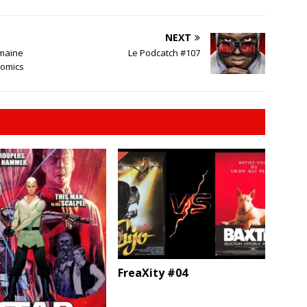
NEXT
emaine
Le Podcatch #107
Comics
FreaXity #04