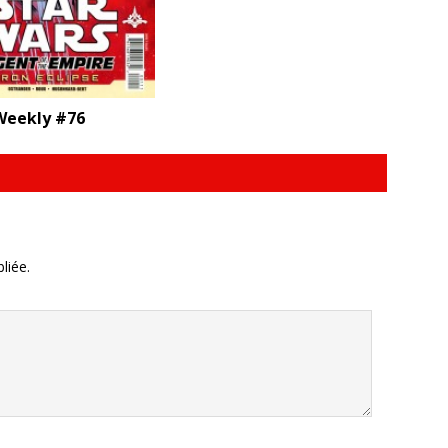
eekly #76
liée.