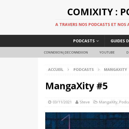
COMIXITY : 
A TRAVERS NOS PODCASTS ET NOS AR
PODCASTS
GUIDES 
CONNEXION|DECONNEXION
YOUTUBE
D
ACCUEIL
PODCASTS
MANGAXITY
MangaXity #5
03/11/2021
Steve
MangaXity
,
Podc