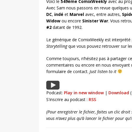
Voici le
549ème ComixWeekly
avec au prog
Avec Sam nous passons en revue quelques un
DC
,
indé
et
Marvel
avec, entre autres,
Spid
Widow
ou encore
Sinister War
. Vous retr
#2
datant de 1992.
Le générique de ComixWeekly est interprété
Storytelling
que vous pouvez retrouver sur l
Comme toujours, n’hésitez pas à partager ce
commentaires ou encore en nous envoyant u
formulaire de contact.
Just listen to it
Podcast:
Play in new window
|
Download
(
S'inscrire au podcast :
RSS
(Pour enregistrer le fichier, faites un clic dro
vous n’avez plus qu’à lancer le fichier pour qu