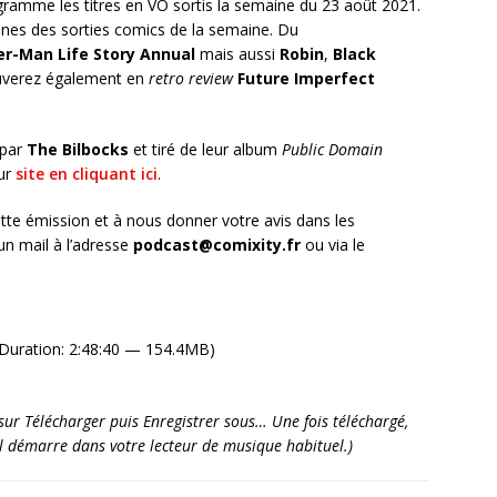
ramme les titres en VO sortis la semaine du 23 août 2021.
es des sorties comics de la semaine. Du
er-Man Life Story Annual
mais aussi
Robin
,
Black
ouverez également en
retro review
Future Imperfect
 par
The Bilbocks
et tiré de leur album
Public Domain
eur
site en cliquant ici
.
tte émission et à nous donner votre avis dans les
n mail à l’adresse
podcast@comixity.fr
ou via le
Duration: 2:48:40 — 154.4MB)
it sur Télécharger puis Enregistrer sous… Une fois téléchargé,
’il démarre dans votre lecteur de musique habituel.)