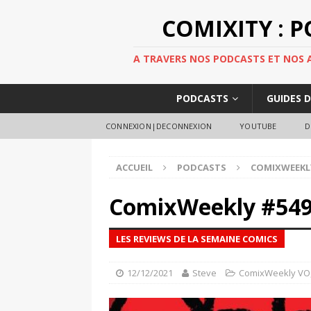
COMIXITY : 
A TRAVERS NOS PODCASTS ET NOS AR
PODCASTS
GUIDES 
CONNEXION|DECONNEXION
YOUTUBE
D
ACCUEIL
PODCASTS
COMIXWEEKL
ComixWeekly #54
LES REVIEWS DE LA SEMAINE COMICS
12/12/2021
Steve
ComixWeekly VO