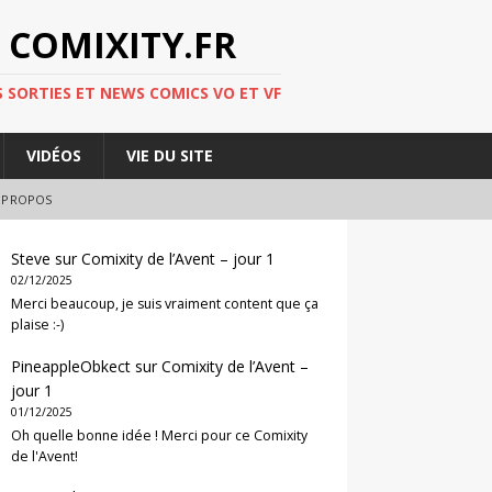
 COMIXITY.FR
 SORTIES ET NEWS COMICS VO ET VF
VIDÉOS
VIE DU SITE
 PROPOS
Steve
sur
Comixity de l’Avent – jour 1
02/12/2025
Merci beaucoup, je suis vraiment content que ça
plaise :-)
PineappleObkect
sur
Comixity de l’Avent –
jour 1
01/12/2025
Oh quelle bonne idée ! Merci pour ce Comixity
de l'Avent!