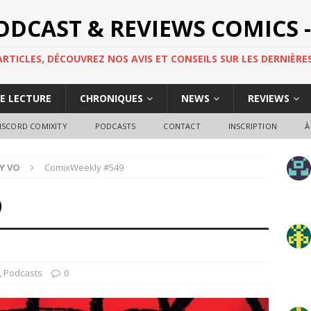
PODCAST & REVIEWS COMICS -
TICLES, DÉCOUVREZ NOS AVIS ET CONSEILS SUR LES DERNIÈRES
DE LECTURE
CHRONIQUES
NEWS
REVIEWS
ISCORD COMIXITY
PODCASTS
CONTACT
INSCRIPTION
À
Y VO
ComixWeekly #549
9
,
Podcasts
0