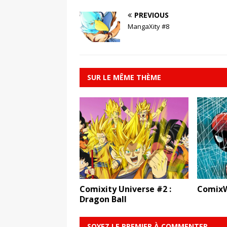
PREVIOUS
MangaXity #8
SUR LE MÊME THÈME
Comixity Universe #2 :
ComixW
Dragon Ball
SOYEZ LE PREMIER À COMMENTER