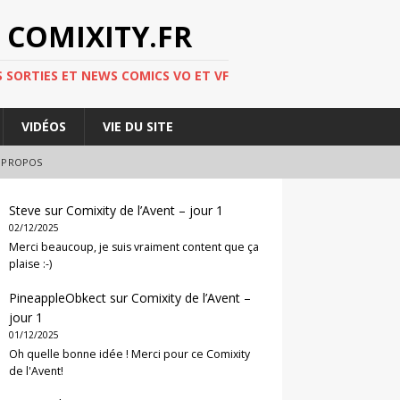
 COMIXITY.FR
 SORTIES ET NEWS COMICS VO ET VF
VIDÉOS
VIE DU SITE
 PROPOS
Steve
sur
Comixity de l’Avent – jour 1
02/12/2025
Merci beaucoup, je suis vraiment content que ça
plaise :-)
PineappleObkect
sur
Comixity de l’Avent –
jour 1
01/12/2025
Oh quelle bonne idée ! Merci pour ce Comixity
de l'Avent!