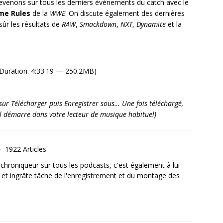
venons sur tous les derniers événements du catch avec le
me Rules
de la
WWE
. On discute également des dernières
sûr les résultats de
RAW
,
Smackdown
,
NXT
,
Dynamite
et la
Duration: 4:33:19 — 250.2MB)
it sur Télécharger puis Enregistrer sous… Une fois téléchargé,
’il démarre dans votre lecteur de musique habituel)
1922 Articles
, chroniqueur sur tous les podcasts, c'est également à lui
e et ingrâte tâche de l'enregistrement et du montage des