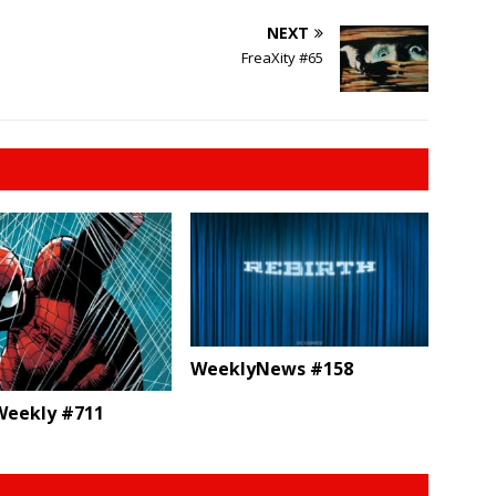
NEXT
FreaXity #65
WeeklyNews #158
eekly #711