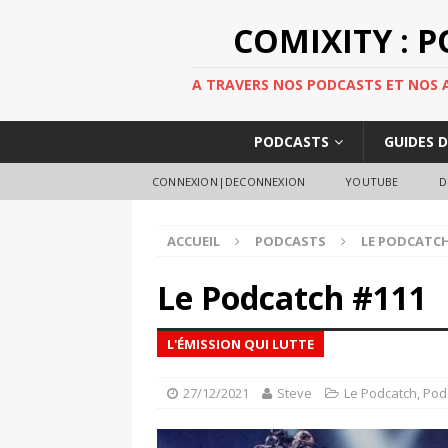
COMIXITY : 
A TRAVERS NOS PODCASTS ET NOS AR
PODCASTS
GUIDES 
CONNEXION|DECONNEXION
YOUTUBE
D
ACCUEIL
PODCASTS
LE PODCATC
Le Podcatch #111
L'ÉMISSION QUI LUTTE
27/12/2021
Steve
Le Podcatch
,
Pod