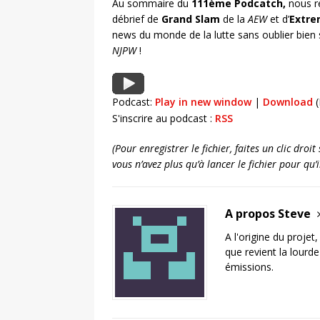
Au sommaire du
111ème Podcatch,
nous re
débrief de
Grand Slam
de la
AEW
et d’
Extre
news du monde de la lutte sans oublier bien 
NJPW
!
Podcast:
Play in new window
|
Download
(
S'inscrire au podcast :
RSS
(Pour enregistrer le fichier, faites un clic dro
vous n’avez plus qu’à lancer le fichier pour qu
A propos Steve
A l'origine du projet
que revient la lourd
émissions.