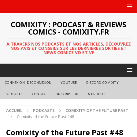
COMIXITY : PODCAST & REVIEWS
COMICS - COMIXITY.FR
A TRAVERS NOS PODCASTS ET NOS ARTICLES, DÉCOUVREZ
NOS AVIS ET CONSEILS SUR LES DERNIÈRES SORTIES ET
NEWS COMICS VO ET VF
CONNEXION|DECONNEXION
YOUTUBE
DISCORD COMIXITY
PODCASTS
CONTACT
INSCRIPTION
À PROPOS
ACCUEIL
PODCASTS
COMIXITY OF THE FUTURE PAST
Comixity of the Future Past #48
Comixity of the Future Past #48