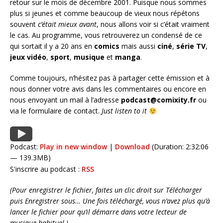
retour sur le mois de décembre 2001. Puisque nous sommes
plus si jeunes et comme beaucoup de vieux nous répétons
souvent
c’était mieux avant
, nous allons voir si c’était vraiment
le cas. Au programme, vous retrouverez un condensé de ce
qui sortait il y a 20 ans en
comics
mais aussi
ciné
,
série
TV
,
jeux vidéo
,
sport
,
musique
et
manga
.
Comme toujours, n’hésitez pas à partager cette émission et à
nous donner votre avis dans les commentaires ou encore en
nous envoyant un mail à l’adresse
podcast@comixity.fr
ou
via le formulaire de contact.
Just listen to it
Podcast:
Play in new window
|
Download
(Duration: 2:32:06
— 139.3MB)
S'inscrire au podcast :
RSS
(Pour enregistrer le fichier, faites un clic droit sur Télécharger
puis Enregistrer sous… Une fois téléchargé, vous n’avez plus qu’à
lancer le fichier pour qu’il démarre dans votre lecteur de
musique habituel.)