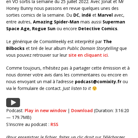
en VO sortis la semaine du 25 juillet 2022. Avec Jonat et Mr
Honey Bunny nous passons en revue quelques unes des
sorties comics de la semaine. Du
DC
,
indé
et
Marvel
avec,
entre autres,
Amazing Spider-Man
mais aussi
Superman
Space Age, Rogue Sun
ou encore
Detective Comics
.
Le générique de ComixWeekly est interprété par
The
Bilbocks
et tiré de leur album
Public Domain Storytelling
que
vous pouvez retrouver sur leur
site en cliquant ici
.
Comme toujours, n’hésitez pas à partager cette émission et à
nous donner votre avis dans les commentaires ou encore en
nous envoyant un mail à l’adresse
podcast@comixity.fr
ou
via le formulaire de contact.
Just listen to it
Podcast:
Play in new window
|
Download
(Duration: 3:16:20
— 179.7MB)
S'inscrire au podcast :
RSS
(Pour enregistrer le fichier, faites un clic droit sur Télécharger