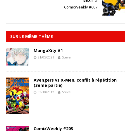
NEXT
ComixWeekly #607
SUR LE MÊME THÈME
MangaXity #1
21/05/2021
Steve
Avengers vs X-Men, conflit à répétition
(3ème partie)
03/10/2012
Steve
ComixWeekly #203