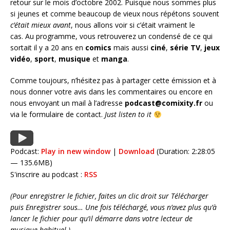
retour sur le mois d’octobre 2002. Puisque nous sommes plus
si jeunes et comme beaucoup de vieux nous répétons souvent
c’était mieux avant
, nous allons voir si c’était vraiment le
cas. Au programme, vous retrouverez un condensé de ce qui
sortait il y a 20 ans en
comics
mais aussi
ciné
,
série
TV
,
jeux
vidéo
,
sport
,
musique
et
manga
.
Comme toujours, n’hésitez pas à partager cette émission et à
nous donner votre avis dans les commentaires ou encore en
nous envoyant un mail à l’adresse
podcast@comixity.fr
ou
via le formulaire de contact.
Just listen to it
Podcast:
Play in new window
|
Download
(Duration: 2:28:05
— 135.6MB)
S'inscrire au podcast :
RSS
(Pour enregistrer le fichier, faites un clic droit sur Télécharger
puis Enregistrer sous… Une fois téléchargé, vous n’avez plus qu’à
lancer le fichier pour qu’il démarre dans votre lecteur de
musique habituel.)