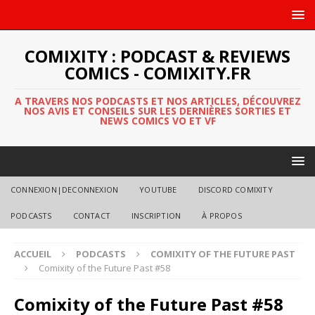
COMIXITY : PODCAST & REVIEWS
COMICS - COMIXITY.FR
A TRAVERS NOS PODCASTS ET NOS ARTICLES, DÉCOUVREZ
NOS AVIS ET CONSEILS SUR LES DERNIÈRES SORTIES ET
NEWS COMICS VO ET VF
CONNEXION|DECONNEXION
YOUTUBE
DISCORD COMIXITY
PODCASTS
CONTACT
INSCRIPTION
À PROPOS
ACCUEIL
PODCASTS
COMIXITY OF THE FUTURE PAST
Comixity of the Future Past #58
Comixity of the Future Past #58