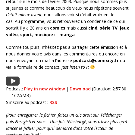
retour sur le mois de février 2003. Puisque nous sommes plus
si jeunes et comme beaucoup de vieux nous répétons souvent
c’était mieux avant
, nous allons voir si c’était vraiment le
cas. Au programme, vous retrouverez un condensé de ce qui
sortait il y a 20 ans en
comics
mais aussi
ciné
,
série
TV
,
jeux
vidéo
,
sport
,
musique
et
manga
.
Comme toujours, n’hésitez pas à partager cette émission et à
nous donner votre avis dans les commentaires ou encore en
nous envoyant un mail à l’adresse
podcast@comixity.fr
ou
via le formulaire de contact.
Just listen to it
Podcast:
Play in new window
|
Download
(Duration: 2:57:30
— 162.5MB)
S'inscrire au podcast :
RSS
(Pour enregistrer le fichier, faites un clic droit sur Télécharger
puis Enregistrer sous… Une fois téléchargé, vous n’avez plus qu’à
lancer le fichier pour qu’il démarre dans votre lecteur de
musique habituel.)