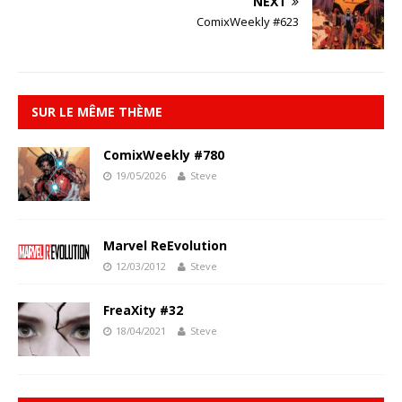
NEXT
ComixWeekly #623
SUR LE MÊME THÈME
ComixWeekly #780
19/05/2026
Steve
Marvel ReEvolution
12/03/2012
Steve
FreaXity #32
18/04/2021
Steve