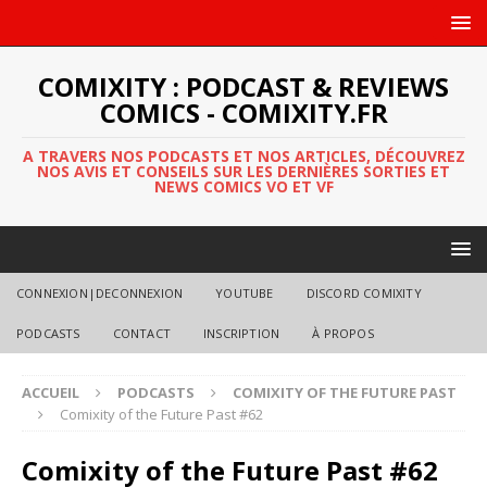
COMIXITY : PODCAST & REVIEWS
COMICS - COMIXITY.FR
A TRAVERS NOS PODCASTS ET NOS ARTICLES, DÉCOUVREZ
NOS AVIS ET CONSEILS SUR LES DERNIÈRES SORTIES ET
NEWS COMICS VO ET VF
CONNEXION|DECONNEXION
YOUTUBE
DISCORD COMIXITY
PODCASTS
CONTACT
INSCRIPTION
À PROPOS
ACCUEIL
PODCASTS
COMIXITY OF THE FUTURE PAST
Comixity of the Future Past #62
Comixity of the Future Past #62