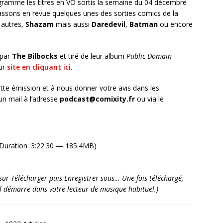
ramme les titres en VO sortis la semaine du 04 décembre
ssons en revue quelques unes des sorties comics de la
 autres,
Shazam
mais aussi
Daredevil
,
Batman
ou encore
 par
The Bilbocks
et tiré de leur album
Public Domain
eur
site en cliquant ici
.
tte émission et à nous donner votre avis dans les
n mail à l’adresse
podcast@comixity.fr
ou via le
Duration: 3:22:30 — 185.4MB)
it sur Télécharger puis Enregistrer sous… Une fois téléchargé,
’il démarre dans votre lecteur de musique habituel.)