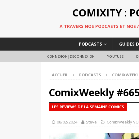
COMIXITY : 
A TRAVERS NOS PODCASTS ET NOS AR
PODCASTS
GUIDES 
CONNEXION|DECONNEXION
YOUTUBE
D
ACCUEIL
PODCASTS
COMIXWEEKL
ComixWeekly #66
LES REVIEWS DE LA SEMAINE COMICS
08/02/2024
Steve
ComixWeekly VO