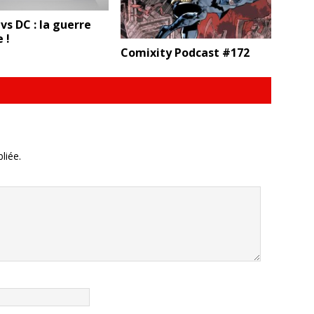
vs DC : la guerre
 !
Comixity Podcast #172
liée.