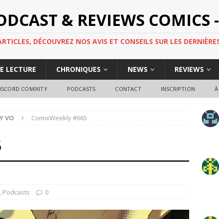
PODCAST & REVIEWS COMICS -
TICLES, DÉCOUVREZ NOS AVIS ET CONSEILS SUR LES DERNIÈRES
DE LECTURE
CHRONIQUES
NEWS
REVIEWS
ISCORD COMIXITY
PODCASTS
CONTACT
INSCRIPTION
À
Y VO
ComixWeekly #665
5
,
Podcasts
0