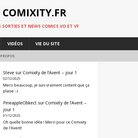
 COMIXITY.FR
 SORTIES ET NEWS COMICS VO ET VF
VIDÉOS
VIE DU SITE
 PROPOS
Steve
sur
Comixity de l’Avent – jour 1
02/12/2025
Merci beaucoup, je suis vraiment content que ça
plaise :-)
PineappleObkect
sur
Comixity de l’Avent –
jour 1
01/12/2025
Oh quelle bonne idée ! Merci pour ce Comixity
de l'Avent!