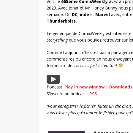
Voici le
665ème ComixWeekly
avec au prog
2023. Avec Jonat et Mr Honey Bunny nous pa
semaine. Du
DC
,
indé
et
Marvel
avec, entre
Thunderbolts
.
Le générique de ComixWeekly est interprété
Storytelling
que vous pouvez retrouver sur l
Comme toujours, n’hésitez pas à partager ce
commentaires ou encore en nous envoyant u
formulaire de contact.
Just listen to it
Podcast:
Play in new window
|
Download
(
S'inscrire au podcast :
RSS
(Pour enregistrer le fichier, faites un clic dro
vous n’avez plus qu’à lancer le fichier pour qu