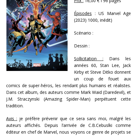
Prix :
16,00 € I 96 pages
Épisodes
: US Marvel Age
(2023) 1000, inédit)
Scénario :
Dessin :
Sollicitation :
Dans les
années 60, Stan Lee, Jack
Kirby et Steve Ditko donnent
un coup de fouet aux
comics de super-héros, les rendant plus humains et réalistes.
Dans cet album, des auteurs comme Mark Waid (Daredevil), et
J.M. Straczynski (Amazing Spider-Man) perpétuent cette
tradition.
Avis :
je préfère prévenir que ce sera sans moi, malgré les
auteurs affichés. Depuis l’arrivée de C.B.Cebuslki comme
éditeur en chef de Marvel, nous voyons ce genre de projets se