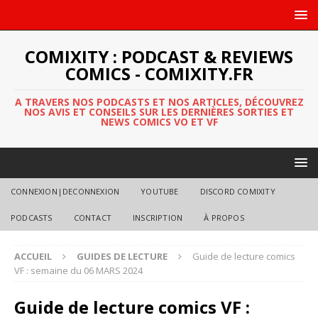
COMIXITY : PODCAST & REVIEWS
COMICS - COMIXITY.FR
A TRAVERS NOS PODCASTS ET NOS ARTICLES, DÉCOUVREZ
NOS AVIS ET CONSEILS SUR LES DERNIÈRES SORTIES ET
NEWS COMICS VO ET VF
CONNEXION|DECONNEXION
YOUTUBE
DISCORD COMIXITY
PODCASTS
CONTACT
INSCRIPTION
À PROPOS
ACCUEIL
GUIDES DE LECTURE
Guide de lecture comics
VF : semaine du 06 MARS 2024
Guide de lecture comics VF :