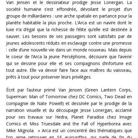
Van Jensen et le dessinateur prodige Jesse Lonergan. La
société humaine s’est effondrée, dévoilant le projet d’un
groupe de milliardaires : une arche spatiale en partance pour la
planète habitable la plus proche. L’Arca est un navire dont le
luxe n’a d’égal que la richesse de l’élite qu’elle est destinée à
sauver. Les besoins de ses passagers sont satisfaits par de
jeunes adolescents réduits en esclavage contre une promesse
: celle d’une nouvelle vie dans un monde nouveau. Mais depuis
le coeur de l’Arca la jeune Perséphone, découvre que l’avenir
qui se dessine pour elle et ses compagnons d’infortune est
tout autre. Elle va devoir faire face aux maîtres du vaisseau,
prêts à tout pour préserver leurs privilèges.
Écrit par l’auteur primé Van Jensen (Green Lantern Corps,
Superman: Man of Tomorrow chez DC Comics, Two Dead en
compagnie de Nate Powell) et dessinée par le prodige de la
narration visuelle et du découpage Jesse Lonergan, acclamé
pour ses travaux sur Hedra, Planet Paradise chez Image
Comics et Miss Truesdale and the Fall of Hyperborea avec
Mike Mignola. » Arca est un concentré des thématiques que
l’on aime retrouver en SF aujourd’hui, qui parle de fin du