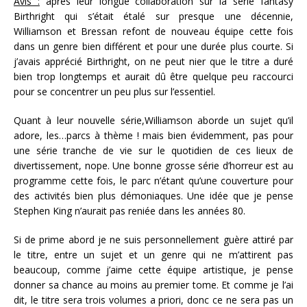
Avis :
après leur longue collaboration sur la série fantasy
Birthright qui s’était étalé sur presque une décennie,
Williamson et Bressan refont de nouveau équipe cette fois
dans un genre bien différent et pour une durée plus courte. Si
j’avais apprécié Birthright, on ne peut nier que le titre a duré
bien trop longtemps et aurait dû être quelque peu raccourci
pour se concentrer un peu plus sur l’essentiel.
Quant à leur nouvelle série,Williamson aborde un sujet qu’il
adore, les…parcs à thème ! mais bien évidemment, pas pour
une série tranche de vie sur le quotidien de ces lieux de
divertissement, nope. Une bonne grosse série d’horreur est au
programme cette fois, le parc n’étant qu’une couverture pour
des activités bien plus démoniaques. Une idée que je pense
Stephen King n’aurait pas reniée dans les années 80.
Si de prime abord je ne suis personnellement guère attiré par
le titre, entre un sujet et un genre qui ne m’attirent pas
beaucoup, comme j’aime cette équipe artistique, je pense
donner sa chance au moins au premier tome. Et comme je l’ai
dit, le titre sera trois volumes a priori, donc ce ne sera pas un