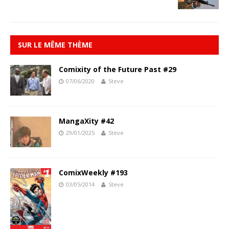
SUR LE MÊME THÈME
Comixity of the Future Past #29
07/06/2020
Steve
MangaXity #42
29/01/2025
Steve
ComixWeekly #193
03/05/2014
Steve