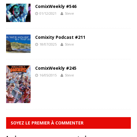
ComixWeekly #546
01/12/2021
Steve
Comixity Podcast #211
18/07/2025
Steve
ComixWeekly #245
16/05/2015
Steve
SOYEZ LE PREMIER À COMMENTER