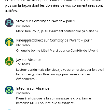
plus sur la façon dont les données de vos commentaires sont
traitées
.
Steve
sur
Comixity de l’Avent – jour 1
02/12/2025
Merci beaucoup, je suis vraiment content que ça plaise :-)
PineappleObkect
sur
Comixity de l’Avent – jour 1
01/12/2025
Oh quelle bonne idée ! Merci pour ce Comixity de l'Avent!
Jay
sur
Absence
10/11/2025
Lecteur assidu mais silencieux je vous remercie pour le travail
fait sur ces guides. Bon courage pour surmonter ces
évènements.…
Inteorm
sur
Absence
29/10/2025
Première fois que je fais un message je crois. Sam, un
immense MERCI pour ce que tu as fait et…