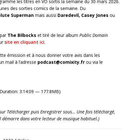
ramme les titres en VO sortis la semaine du 30 mars 2026.
unes des sorties comics de la semaine. Du
lute Superman
mais aussi
Daredevil, Casey Jones
ou
 par
The Bilbocks
et tiré de leur album
Public Domain
eur
site en cliquant ici
.
tte émission et à nous donner votre avis dans les
n mail à l’adresse
podcast@comixity.fr
ou via le
Duration: 3:14:09 — 177.8MB)
it sur Télécharger puis Enregistrer sous… Une fois téléchargé,
’il démarre dans votre lecteur de musique habituel.)