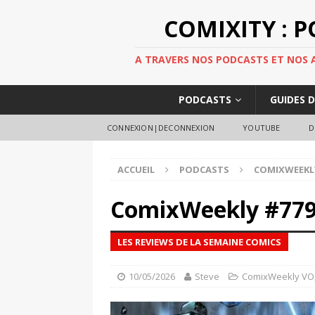
COMIXITY : 
A TRAVERS NOS PODCASTS ET NOS AR
PODCASTS
GUIDES 
CONNEXION|DECONNEXION
YOUTUBE
D
ACCUEIL
PODCASTS
COMIXWEEKL
ComixWeekly #77
LES REVIEWS DE LA SEMAINE COMICS
10/05/2026
Steve
ComixWeekly VO