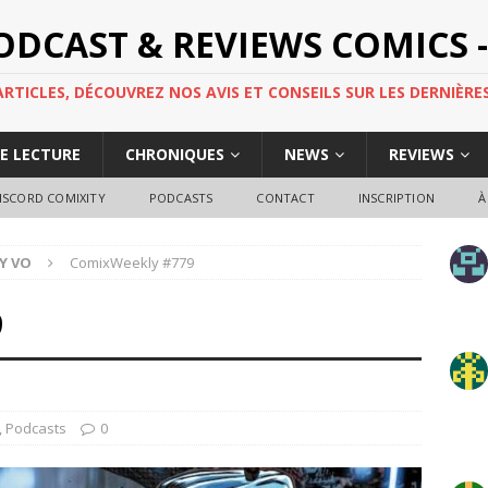
PODCAST & REVIEWS COMICS -
TICLES, DÉCOUVREZ NOS AVIS ET CONSEILS SUR LES DERNIÈRES
DE LECTURE
CHRONIQUES
NEWS
REVIEWS
ISCORD COMIXITY
PODCASTS
CONTACT
INSCRIPTION
À
Y VO
ComixWeekly #779
9
,
Podcasts
0