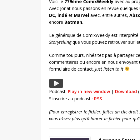
Voici le
779ème ComixWeekly
avec au prog
Avec Jonat nous passons en revue quelques 
DC
,
indé
et
Marvel
avec, entre autres,
Abso
encore
Batman
.
Le générique de ComixWeekly est interprété
Storytelling
que vous pouvez retrouver sur l
Comme toujours, n’hésitez pas à partager ce
commentaires ou encore en nous envoyant u
formulaire de contact.
Just listen to it
Podcast:
Play in new window
|
Download
(
S'inscrire au podcast :
RSS
(Pour enregistrer le fichier, faites un clic dro
vous n’avez plus qu’à lancer le fichier pour qu