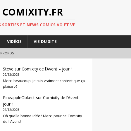
 COMIXITY.FR
 SORTIES ET NEWS COMICS VO ET VF
VIDÉOS
VIE DU SITE
 PROPOS
Steve
sur
Comixity de l’Avent – jour 1
02/12/2025
Merci beaucoup, je suis vraiment content que ça
plaise :-)
PineappleObkect
sur
Comixity de l’Avent –
jour 1
01/12/2025
Oh quelle bonne idée ! Merci pour ce Comixity
de l'Avent!