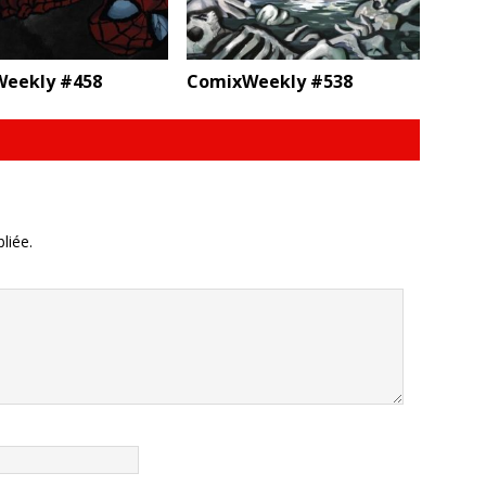
eekly #458
ComixWeekly #538
liée.