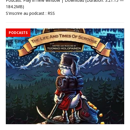
Podcast:
Play in new window
|
Download
(Duration: 3:21:15 —
184.2MB)
S'inscrire au podcast :
RSS
PODCASTS