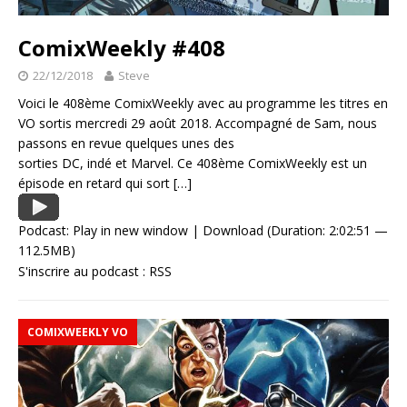
ComixWeekly #408
22/12/2018
Steve
Voici le 408ème ComixWeekly avec au programme les titres en
VO sortis mercredi 29 août 2018. Accompagné de Sam, nous
passons en revue quelques unes des
sorties DC, indé et Marvel. Ce 408ème ComixWeekly est un
épisode en retard qui sort
[…]
Podcast:
Play in new window
|
Download
(Duration: 2:02:51 —
112.5MB)
S'inscrire au podcast :
RSS
COMIXWEEKLY VO