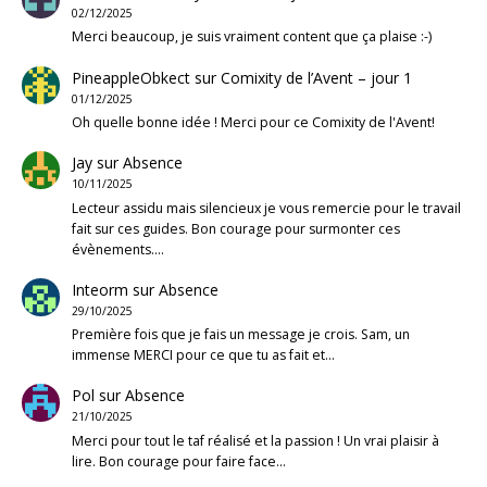
02/12/2025
Merci beaucoup, je suis vraiment content que ça plaise :-)
PineappleObkect
sur
Comixity de l’Avent – jour 1
01/12/2025
Oh quelle bonne idée ! Merci pour ce Comixity de l'Avent!
Jay
sur
Absence
10/11/2025
Lecteur assidu mais silencieux je vous remercie pour le travail
fait sur ces guides. Bon courage pour surmonter ces
évènements.…
Inteorm
sur
Absence
29/10/2025
Première fois que je fais un message je crois. Sam, un
immense MERCI pour ce que tu as fait et…
Pol
sur
Absence
21/10/2025
Merci pour tout le taf réalisé et la passion ! Un vrai plaisir à
lire. Bon courage pour faire face…