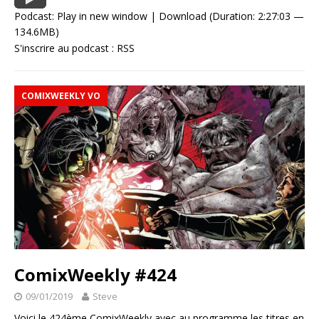
Podcast:
Play in new window
|
Download
(Duration: 2:27:03 —
134.6MB)
S'inscrire au podcast :
RSS
COMIXWEEKLY VO
ComixWeekly #424
09/01/2019
Steve
Voici le 424ème ComixWeekly avec au programme les titres en