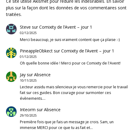
Ce site utilise Akismet pour réduire les indésirables.
En savoir
plus sur la façon dont les données de vos commentaires sont
traitées
.
Steve
sur
Comixity de l’Avent – jour 1
02/12/2025
Merci beaucoup, je suis vraiment content que ça plaise :-)
PineappleObkect
sur
Comixity de l’Avent – jour 1
01/12/2025
Oh quelle bonne idée ! Merci pour ce Comixity de l'Avent!
Jay
sur
Absence
10/11/2025
Lecteur assidu mais silencieux je vous remercie pour le travail
fait sur ces guides. Bon courage pour surmonter ces
évènements.…
Inteorm
sur
Absence
29/10/2025
Première fois que je fais un message je crois. Sam, un
immense MERCI pour ce que tu as fait et…