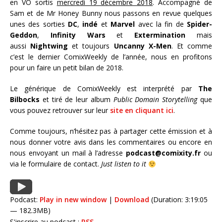
en VO sortis
mercredi 19 décembre 2018
. Accompagné de
Sam et de Mr Honey Bunny nous passons en revue quelques
unes des sorties
DC
,
indé
et
Marvel
avec la fin de
Spider-
Geddon
,
Infinity Wars
et
Extermination
mais
aussi
Nightwing
et toujours
Uncanny X-Men
. Et comme
c’est le dernier ComixWeekly de l’année, nous en profitons
pour un faire un petit bilan de 2018.
Le générique de ComixWeekly est interprété par
The
Bilbocks
et tiré de leur album
Public Domain Storytelling
que
vous pouvez retrouver sur leur
site en cliquant ici
.
Comme toujours, n’hésitez pas à partager cette émission et à
nous donner votre avis dans les commentaires ou encore en
nous envoyant un mail à l’adresse
podcast@comixity.fr
ou
via le formulaire de contact.
Just listen to it
Podcast:
Play in new window
|
Download
(Duration: 3:19:05
— 182.3MB)
S'inscrire au podcast :
RSS