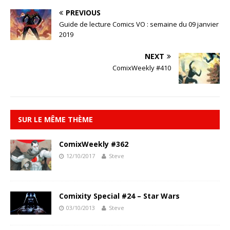
PREVIOUS
Guide de lecture Comics VO : semaine du 09 janvier
2019
NEXT
ComixWeekly #410
SUR LE MÊME THÈME
ComixWeekly #362
12/10/2017
Steve
Comixity Special #24 – Star Wars
03/10/2013
Steve