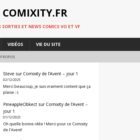
 COMIXITY.FR
 SORTIES ET NEWS COMICS VO ET VF
VIDÉOS
VIE DU SITE
 PROPOS
Steve
sur
Comixity de l’Avent – jour 1
02/12/2025
Merci beaucoup, je suis vraiment content que ça
plaise :-)
PineappleObkect
sur
Comixity de l’Avent –
jour 1
01/12/2025
Oh quelle bonne idée ! Merci pour ce Comixity
de l'Avent!