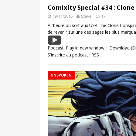
Comixity Special #34 : Clone 
19/11/2016
Steve
17
À l’heure où sort aux USA The Clone Conspira
de revenir sur une des sagas les plus marqua
Podcast:
Play in new window
|
Download
(D
S'inscrire au podcast :
RSS
UNSPOKEN