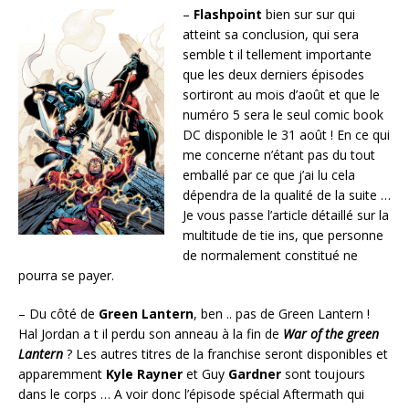
–
Flashpoint
bien sur sur qui
atteint sa conclusion, qui sera
semble t il tellement importante
que les deux derniers épisodes
sortiront au mois d’août et que le
numéro 5 sera le seul comic book
DC disponible le 31 août ! En ce qui
me concerne n’étant pas du tout
emballé par ce que j’ai lu cela
dépendra de la qualité de la suite …
Je vous passe l’article détaillé sur la
multitude de tie ins, que personne
de normalement constitué ne
pourra se payer.
– Du côté de
Green Lantern
, ben .. pas de Green Lantern !
Hal Jordan a t il perdu son anneau à la fin de
War of the green
Lantern
? Les autres titres de la franchise seront disponibles et
apparemment
Kyle Rayner
et Guy
Gardner
sont toujours
dans le corps … A voir donc l’épisode spécial Aftermath qui