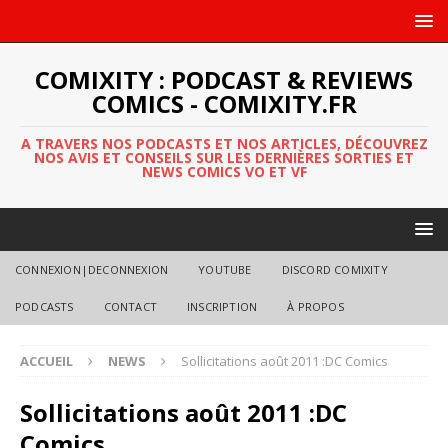
COMIXITY : PODCAST & REVIEWS
COMICS - COMIXITY.FR
A TRAVERS NOS PODCASTS ET NOS ARTICLES, DÉCOUVREZ
NOS AVIS ET CONSEILS SUR LES DERNIÈRES SORTIES ET
NEWS COMICS VO ET VF
CONNEXION|DECONNEXION
YOUTUBE
DISCORD COMIXITY
PODCASTS
CONTACT
INSCRIPTION
À PROPOS
ACCUEIL
NEWS
Sollicitations août 2011 :DC Comics
Sollicitations août 2011 :DC
Comics