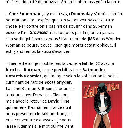
révélera l’identité du nouveau Green Lantern assigné à la terre.
– Chez
Superman
ça y est la saga
Doomsday
s’achève ! enfin
pourrait on dire. J’espère que l’on va pouvoir passer à autre
chose. Par contre on a pas fini de souffrir dans Superman
puisque l’arc
Grounded
n’est toujours pas fini, on va jamais
s’en sortir, pitié sauvez nous ! L’autre arc de
JMS
dans Wonder
Woman se poursuit aussi, bien que moins catastrophique, il
est grand temps là aussi d’avancer.
– Bien entendu je n’oublie pas la vache à lait de DC avec la
franchise
Batman
, je me précipiterai sur
Batman Inc
,
Detective comics,
qui marque selon la sollicitation le point
culminant de l’arc de
Scott Snyder.
La série Batman & Robin se poursuit
toujours sans Tomasi et Gleason,
mais avec le retour de
David Hine
qui ramène Batman en France où il
nous présentera le Arkham français
et la couverture est assez .. je vous
laisse juger mais le mot qui me vient