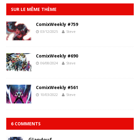
SUR LE MÊME THÈME
ComixWeekly #759
03/12/2025
Steve
ComixWeekly #690
06/08/2024
Steve
ComixWeekly #561
10/03/2022
Steve
6 COMMENTS
Glandouf