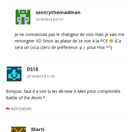
sentrythemadman
23/10/2013 Á 01:57
Je ne connaissais pas le changeur de voix mais je vais me
renseigner XD Sinon au plaisir de se voir à la PCE
(Ca
sera un coca (zéro de préference :p ) pour moi ^^)
D518
25/10/2013 Á 11:35
Bonjour, faut-il a voir lu les All-new X-Men pour comprendre
Battle of the Atom ?
RÉPONDRE
Marti