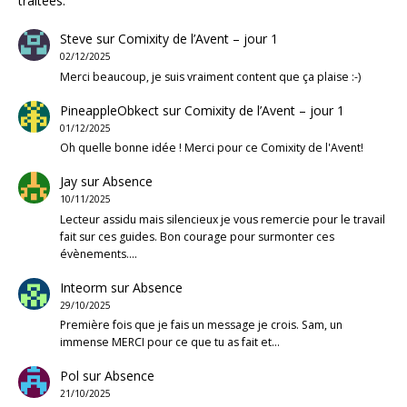
traitées
.
Steve
sur
Comixity de l’Avent – jour 1
02/12/2025
Merci beaucoup, je suis vraiment content que ça plaise :-)
PineappleObkect
sur
Comixity de l’Avent – jour 1
01/12/2025
Oh quelle bonne idée ! Merci pour ce Comixity de l'Avent!
Jay
sur
Absence
10/11/2025
Lecteur assidu mais silencieux je vous remercie pour le travail
fait sur ces guides. Bon courage pour surmonter ces
évènements.…
Inteorm
sur
Absence
29/10/2025
Première fois que je fais un message je crois. Sam, un
immense MERCI pour ce que tu as fait et…
Pol
sur
Absence
21/10/2025