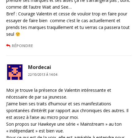
prendre ses marques et ses aises ça ne s’arrangera pas ; donc
comme dit l’autre Wait and See…
Bref : Courage Valentin et cesse de vouloir trop en faire pour
essayer de faire bien comme c’est le cas actuellement et
prends tes marques traquillement et tu verras ca passera tout
seul
RÉPONDRE
Mordecai
22/10/2013 Á 14:04
Moi je trouve la présence de Valentin intéressante et
nécessaire de par sa jeunesse.
J’aime bien ses traits d’humour et ses manifestations
spontanées d’intérêt par rapport aux chroniques des autres. Il
est assez à l’aise au micro pour moi.
Son propos sur Hawkeye une série « Mainstream » au ton
« indépendant » est bien vue.
Pour ce qui est de la voix, elle est agréable à entendre pour