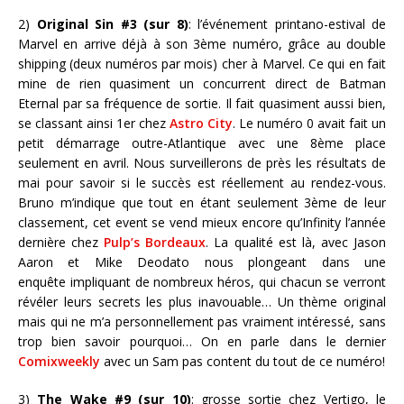
2)
Original Sin #3 (sur 8)
: l’événement printano-estival de
Marvel en arrive déjà à son 3ème numéro, grâce au double
shipping (deux numéros par mois) cher à Marvel. Ce qui en fait
mine de rien quasiment un concurrent direct de Batman
Eternal par sa fréquence de sortie. Il fait quasiment aussi bien,
se classant ainsi 1er chez
Astro City
. Le numéro 0 avait fait un
petit démarrage outre-Atlantique avec une 8ème place
seulement en avril. Nous surveillerons de près les résultats de
mai pour savoir si le succès est réellement au rendez-vous.
Bruno m’indique que tout en étant seulement 3ème de leur
classement, cet event se vend mieux encore qu’Infinity l’année
dernière chez
Pulp’s Bordeaux
. La qualité est là, avec Jason
Aaron et Mike Deodato nous plongeant dans une
enquête impliquant de nombreux héros, qui chacun se verront
révéler leurs secrets les plus inavouable… Un thème original
mais qui ne m’a personnellement pas vraiment intéressé, sans
trop bien savoir pourquoi… On en parle dans le dernier
Comixweekly
avec un Sam pas content du tout de ce numéro!
3)
The Wake #9
(sur 10)
: grosse sortie chez Vertigo, le