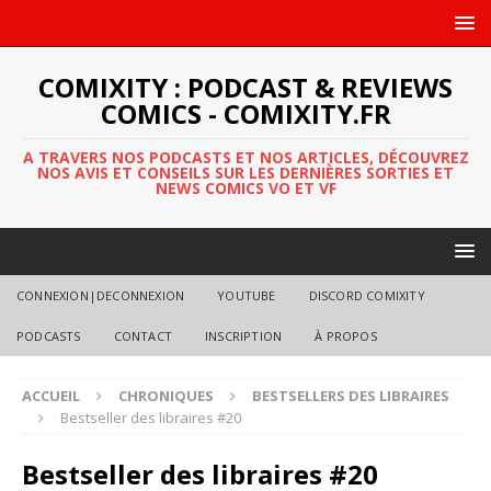
COMIXITY : PODCAST & REVIEWS
COMICS - COMIXITY.FR
A TRAVERS NOS PODCASTS ET NOS ARTICLES, DÉCOUVREZ
NOS AVIS ET CONSEILS SUR LES DERNIÈRES SORTIES ET
NEWS COMICS VO ET VF
CONNEXION|DECONNEXION
YOUTUBE
DISCORD COMIXITY
PODCASTS
CONTACT
INSCRIPTION
À PROPOS
ACCUEIL
CHRONIQUES
BESTSELLERS DES LIBRAIRES
Bestseller des libraires #20
Bestseller des libraires #20