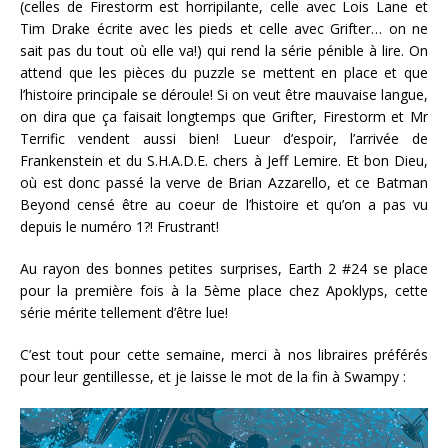
(celles de Firestorm est horripilante, celle avec Lois Lane et
Tim Drake écrite avec les pieds et celle avec Grifter… on ne
sait pas du tout où elle va!) qui rend la série pénible à lire. On
attend que les pièces du puzzle se mettent en place et que
l’histoire principale se déroule! Si on veut être mauvaise langue,
on dira que ça faisait longtemps que Grifter, Firestorm et Mr
Terrific vendent aussi bien! Lueur d’espoir, l’arrivée de
Frankenstein et du S.H.A.D.E. chers à Jeff Lemire. Et bon Dieu,
où est donc passé la verve de Brian Azzarello, et ce Batman
Beyond censé être au coeur de l’histoire et qu’on a pas vu
depuis le numéro 1?! Frustrant!
Au rayon des bonnes petites surprises, Earth 2 #24 se place
pour la première fois à la 5ème place chez Apoklyps, cette
série mérite tellement d’être lue!
C’est tout pour cette semaine, merci à nos libraires préférés
pour leur gentillesse, et je laisse le mot de la fin à Swampy :