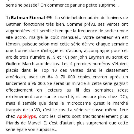
semaine passée? On commence par une petite surprime…
1)
Batman Eternal #9
: La série hebdomadaire de l’univers de
Batman fonctionne très bien. Comme prévu, ses ventes ont
augmentées et il semble bien que la fréquence de sortie rende
vite accro, malgré le coût mensuel… Votre serviteur en est
témoin, puisque selon moi cette série délivre chaque semaine
une bonne dose d’intrigue et d’action, accompagné pour cet
arc de trois numéro (8, 9 et 10) par John Layman au script et
Guillem March aux dessins. Les 4 premiers numéros s’étaient
placés dans le Top 10 des ventes dans le classement
américain, avec un #4 à 70 000 copies environ après un
lancement à 96 000. Se serait un miracle si cette série gagnait
effectivement en lecteurs au fil des semaines (c’est
extrêmement rare sur le marché, et encore plus chez DC),
mais il semble que dans le microcosme qu’est le marché
français de la VO, c’est le cas. La série se classe même 1ère
chez
Apoklyps
, dont les clients sont traditionnellement plus
friands de Marvel. Et c’est d’autant plus surprenant que cette
série égale voir surpasse…