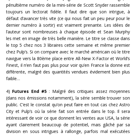
pénultième numéro de la mini-série de Scott Snyder rassemble
toujours un lectorat fidèle. Il faut dire que son intrigue, à
défaut d’avancer très vite (ce qui nous fait un peu peur pour le
dernier numéro à sortir) est vraiment prenante. Les idées de
l’auteur sont nombreuses à chaque épisode et Sean Murphy
les met en image de très belle manière. Le titre se classe dans
le top 5 chez nos 3 libraires cette semaine et même premier
chez Pulp’s. Si on compare avec le marché américain où le titre
navigue vers la 80ème place entre All-New X-Factor et World’s
Finest, il n’en faut pas plus pour voir qu’en France la donne est
différente, malgré des quantités vendues évidement bien plus
faible…
4)
Futures End #5
: Malgré des critiques assez moyennes
(dans nos émissions notamment), la série semble trouver son
public. C’est le constat qu’on peut faire en tout cas chez Astro
City et Pulp’s où la série fait son entrée dans le top. Il sera
intéressant de voir ce que donnent les ventes aux USA, la série
ayant clairement beaucoup de potentiel, mais gâché par sa
division en sous intrigues à rallonge, parfois mal exécutées