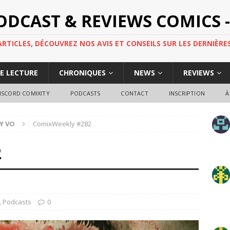
PODCAST & REVIEWS COMICS -
TICLES, DÉCOUVREZ NOS AVIS ET CONSEILS SUR LES DERNIÈRES
DE LECTURE
CHRONIQUES
NEWS
REVIEWS
ISCORD COMIXITY
PODCASTS
CONTACT
INSCRIPTION
À
Y VO
ComixWeekly #282
2
,
Podcasts
0