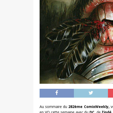
Au sommaire du
282ème ComixWeekly,
vo
en VO cette semaine avec du
DC,
de
l’indé