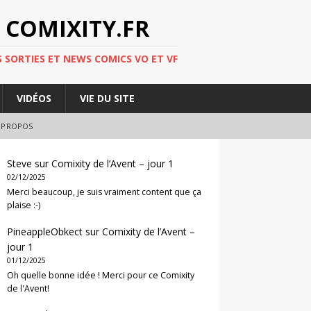
 COMIXITY.FR
 SORTIES ET NEWS COMICS VO ET VF
VIDÉOS
VIE DU SITE
 PROPOS
Steve
sur
Comixity de l’Avent – jour 1
02/12/2025
Merci beaucoup, je suis vraiment content que ça
plaise :-)
PineappleObkect
sur
Comixity de l’Avent –
jour 1
01/12/2025
Oh quelle bonne idée ! Merci pour ce Comixity
de l'Avent!