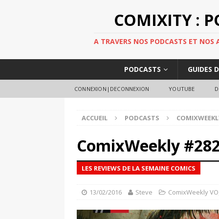
COMIXITY : 
A TRAVERS NOS PODCASTS ET NOS AR
PODCASTS
GUIDES 
CONNEXION|DECONNEXION
YOUTUBE
D
ACCUEIL
PODCASTS
COMIXWEEKL
ComixWeekly #28
LES REVIEWS DE LA SEMAINE COMICS
13/02/2016
Steve
ComixWeekly VO