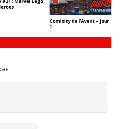
 #21 : Marvel Lego
Heroes
Comixity de l’Avent – jour
1
liée.