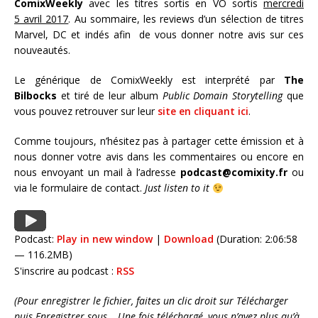
ComixWeekly
avec les titres sortis en VO sortis
mercredi
5 avril 2017
. Au sommaire, les reviews d’un sélection de titres
Marvel, DC et indés afin de vous donner notre avis sur ces
nouveautés.
Le générique de ComixWeekly est interprété par
The
Bilbocks
et tiré de leur album
Public Domain Storytelling
que
vous pouvez retrouver sur leur
site en cliquant ici
.
Comme toujours, n’hésitez pas à partager cette émission et à
nous donner votre avis dans les commentaires ou encore en
nous envoyant un mail à l’adresse
podcast@comixity.fr
ou
via le formulaire de contact.
Just listen to it
Podcast:
Play in new window
|
Download
(Duration: 2:06:58
— 116.2MB)
S'inscrire au podcast :
RSS
(Pour enregistrer le fichier, faites un clic droit sur Télécharger
puis Enregistrer sous… Une fois téléchargé, vous n’avez plus qu’à