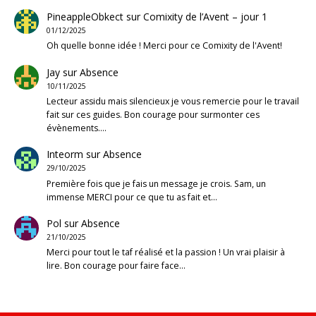
PineappleObkect
sur
Comixity de l’Avent – jour 1
01/12/2025
Oh quelle bonne idée ! Merci pour ce Comixity de l'Avent!
Jay
sur
Absence
10/11/2025
Lecteur assidu mais silencieux je vous remercie pour le travail
fait sur ces guides. Bon courage pour surmonter ces
évènements.…
Inteorm
sur
Absence
29/10/2025
Première fois que je fais un message je crois. Sam, un
immense MERCI pour ce que tu as fait et…
Pol
sur
Absence
21/10/2025
Merci pour tout le taf réalisé et la passion ! Un vrai plaisir à
lire. Bon courage pour faire face…