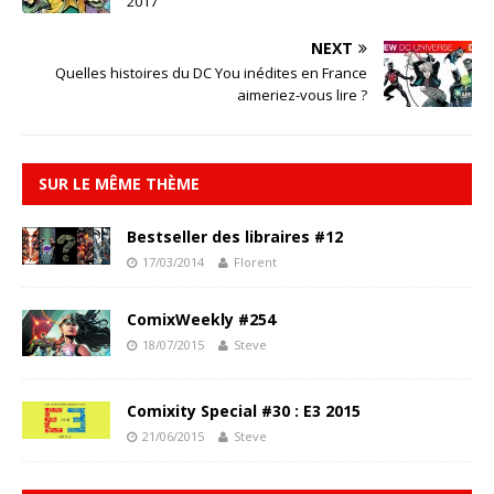
2017
NEXT
Quelles histoires du DC You inédites en France
aimeriez-vous lire ?
SUR LE MÊME THÈME
Bestseller des libraires #12
17/03/2014
Florent
ComixWeekly #254
18/07/2015
Steve
Comixity Special #30 : E3 2015
21/06/2015
Steve