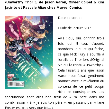
/Unworthy Thor 5, de Jason Aaron, Olivier Coipel & Kim
Jacinto et Pascale Alixe chez Marvel Comics
Date de sortie :
Guide de lecture VO :
Avis :
oui, oui, ohhhhh trois
fois oui !!! tout d’abord,
abordons le sujet qui fache,
ce que Nick Fury a soufflé à
l’oreille de Thor lors d’Original
Sin qui l’a rendu « unworthy ».
Cela faisait 3 ans que Jason
Aaron nous faisait gentiment
mariner avec la révélation du
contenu de ce petit soupir
riche en conséquences. Les
spéculations sont allés bon train de « j’ai pété dans ma
combinaison » à « je suis ton père », en passant par « Jane
Foster est plus sexy que toi… ».