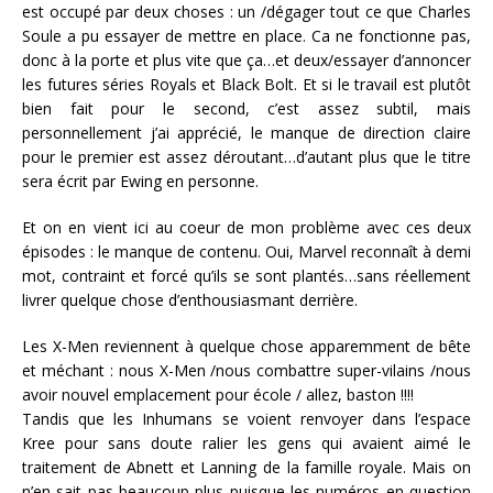
est occupé par deux choses : un /dégager tout ce que Charles
Soule a pu essayer de mettre en place. Ca ne fonctionne pas,
donc à la porte et plus vite que ça…et deux/essayer d’annoncer
les futures séries Royals et Black Bolt. Et si le travail est plutôt
bien fait pour le second, c’est assez subtil, mais
personnellement j’ai apprécié, le manque de direction claire
pour le premier est assez déroutant…d’autant plus que le titre
sera écrit par Ewing en personne.
Et on en vient ici au coeur de mon problème avec ces deux
épisodes : le manque de contenu. Oui, Marvel reconnaît à demi
mot, contraint et forcé qu’ils se sont plantés…sans réellement
livrer quelque chose d’enthousiasmant derrière.
Les X-Men reviennent à quelque chose apparemment de bête
et méchant : nous X-Men /nous combattre super-vilains /nous
avoir nouvel emplacement pour école / allez, baston !!!!
Tandis que les Inhumans se voient renvoyer dans l’espace
Kree pour sans doute ralier les gens qui avaient aimé le
traitement de Abnett et Lanning de la famille royale. Mais on
n’en sait pas beaucoup plus puisque les numéros en question