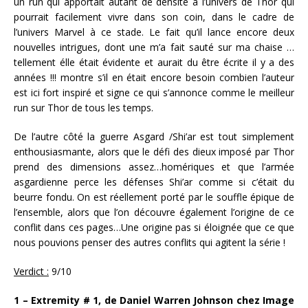
un run qui apportait autant de densité à l’univers de Thor qui
pourrait facilement vivre dans son coin, dans le cadre de
l’univers Marvel à ce stade. Le fait qu’il lance encore deux
nouvelles intrigues, dont une m’a fait sauté sur ma chaise …
tellement élle était évidente et aurait du être écrite il y a des
années !!! montre s’il en était encore besoin combien l’auteur
est ici fort inspiré et signe ce qui s’annonce comme le meilleur
run sur Thor de tous les temps.
De l’autre côté la guerre Asgard /Shi’ar est tout simplement
enthousiasmante, alors que le défi des dieux imposé par Thor
prend des dimensions assez…homériques et que l’armée
asgardienne perce les défenses Shi’ar comme si c’était du
beurre fondu. On est réellement porté par le souffle épique de
l’ensemble, alors que l’on découvre également l’origine de ce
conflit dans ces pages…Une origine pas si éloignée que ce que
nous pouvions penser des autres conflits qui agitent la série !
Verdict :
9/10
1 – Extremity # 1, de Daniel Warren Johnson chez Image