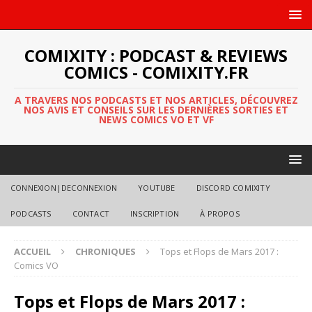
COMIXITY : PODCAST & REVIEWS
COMICS - COMIXITY.FR
A TRAVERS NOS PODCASTS ET NOS ARTICLES, DÉCOUVREZ
NOS AVIS ET CONSEILS SUR LES DERNIÈRES SORTIES ET
NEWS COMICS VO ET VF
CONNEXION|DECONNEXION
YOUTUBE
DISCORD COMIXITY
PODCASTS
CONTACT
INSCRIPTION
À PROPOS
ACCUEIL
CHRONIQUES
Tops et Flops de Mars 2017 :
Comics VO
Tops et Flops de Mars 2017 :