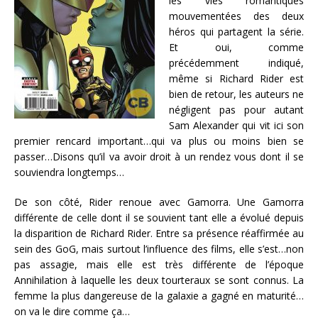
les vies romantiques
mouvementées des deux
héros qui partagent la série.
Et oui, comme
précédemment indiqué,
même si Richard Rider est
bien de retour, les auteurs ne
négligent pas pour autant
Sam Alexander qui vit ici son
premier rencard important…qui va plus ou moins bien se
passer…Disons qu’il va avoir droit à un rendez vous dont il se
souviendra longtemps…
De son côté, Rider renoue avec Gamorra. Une Gamorra
différente de celle dont il se souvient tant elle a évolué depuis
la disparition de Richard Rider. Entre sa présence réaffirmée au
sein des GoG, mais surtout l’influence des films, elle s’est…non
pas assagie, mais elle est très différente de l’époque
Annihilation à laquelle les deux tourteraux se sont connus. La
femme la plus dangereuse de la galaxie a gagné en maturité…
on va le dire comme ça…