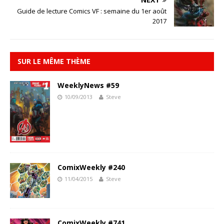
Guide de lecture Comics VF : semaine du 1er août
2017
SUR LE MÊME THÈME
WeeklyNews #59
10/09/2013
Steve
ComixWeekly #240
11/04/2015
Steve
ComixWeekly #741