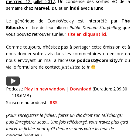
mercredi 12 juillet 2017
. Un condensé des sorties VO de la
semaine chez
Marvel
,
DC
et en
indé
avec
Bruno
.
Le générique de ComixWeekly est interprété par
The
Bilbocks
et tiré de leur album
Public Domain Storytelling
que
vous pouvez retrouver sur leur
site en cliquant ici
.
Comme toujours, n’hésitez pas à partager cette émission et à
nous donner votre avis dans les commentaires ou encore en
nous envoyant un mail à l’adresse
podcast@comixity.fr
ou
via le formulaire de contact.
Just listen to it
Podcast:
Play in new window
|
Download
(Duration: 2:09:30
— 118.6MB)
S'inscrire au podcast :
RSS
(Pour enregistrer le fichier, faites un clic droit sur Télécharger
puis Enregistrer sous… Une fois téléchargé, vous n’avez plus qu’à
lancer le fichier pour qu’il démarre dans votre lecteur de
musique habituel.)