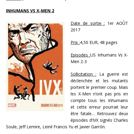
INHUMANS VS X-MEN 2
Date de sortie :
1er AOÛT
2017
Prix :
4,50 EUR, 48 pages
Episodes :
US Inhumans Vs X-
Men 2-3
Sollicitation :
La guerre est
déclenchée et les mutants
portent le premier coup. Mais
les X-Men n’ont pas pris en
compte tous les Inhumains
et cette erreur pourrait leur
être fatale… Retrouvez deux
épisodes d’IVX signés Charles
Soule, Jeff Lemire, Leinil Francis Yu et Javier Garrón.