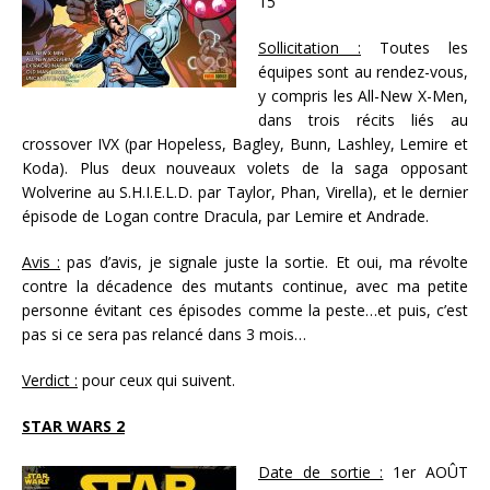
15
Sollicitation :
Toutes les
équipes sont au rendez-vous,
y compris les All-New X-Men,
dans trois récits liés au
crossover IVX (par Hopeless, Bagley, Bunn, Lashley, Lemire et
Koda). Plus deux nouveaux volets de la saga opposant
Wolverine au S.H.I.E.L.D. par Taylor, Phan, Virella), et le dernier
épisode de Logan contre Dracula, par Lemire et Andrade.
Avis :
pas d’avis, je signale juste la sortie. Et oui, ma révolte
contre la décadence des mutants continue, avec ma petite
personne évitant ces épisodes comme la peste…et puis, c’est
pas si ce sera pas relancé dans 3 mois…
Verdict :
pour ceux qui suivent.
STAR WARS 2
Date de sortie :
1er AOÛT