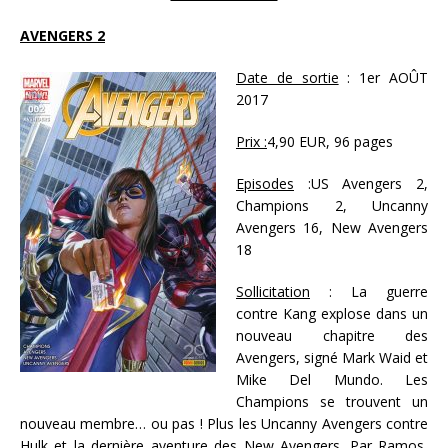
AVENGERS 2
Date de sortie
: 1er AOÛT
2017
Prix :
4,90 EUR, 96 pages
Episodes
:US Avengers 2,
Champions 2, Uncanny
Avengers 16, New Avengers
18
Sollicitation
: La guerre
contre Kang explose dans un
nouveau chapitre des
Avengers, signé Mark Waid et
Mike Del Mundo. Les
Champions se trouvent un
nouveau membre… ou pas ! Plus les Uncanny Avengers contre
Hulk et la dernière aventure des New Avengers. Par Ramos,