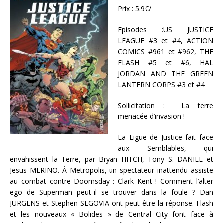
Prix :
5.9€/
Episodes
:US JUSTICE
LEAGUE #3 et #4, ACTION
COMICS #961 et #962, THE
FLASH #5 et #6, HAL
JORDAN AND THE GREEN
LANTERN CORPS #3 et #4
Sollicitation :
La terre
menacée d’invasion !
La Ligue de Justice fait face
aux Semblables, qui
envahissent la Terre, par Bryan HITCH, Tony S. DANIEL et
Jesus MERINO. À Metropolis, un spectateur inattendu assiste
au combat contre Doomsday : Clark Kent ! Comment l’alter
ego de Superman peut-il se trouver dans la foule ? Dan
JURGENS et Stephen SEGOVIA ont peut-être la réponse. Flash
et les nouveaux « Bolides » de Central City font face à