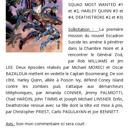
SQUAD MOST WANTED #1
et #2, HARLEY QUINN #3 et
#4, DEATHSTROKE #2 et #3)
Sollicitation :
La première
mission du nouvel Escadron
Suicide les amène à pénétrer
dans la Chambre Noire et à
rencontrer le Général Zod,
par Rob WILLIAMS et Jim
LEE. Deux épisodes réalisés par Michael MORECI et Oscar
BAZALDUA mettent en vedette le Captain Boomerang. De son
côté, Harley Quinn, alliée à Poison Ivy, défend Coney Island
contre les zombies puis s’attaque aux démarcheurs
téléphoniques, par Amanda CONNER, Jimmy PALMIOTTI,
Chad HARDIN, John TIMMS et Joseph Michael LINSNER. Enfin,
Deathstroke renoue avec sa fille dont la tête est mise à prix,
par Christopher PRIEST, Carlo PAGULAYAN et Joe BENNETT.
Avis :
bon mon commentaire ici sera court :