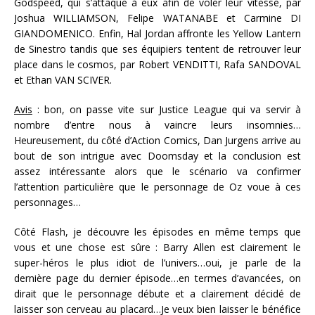
Godspeed, qui s’attaque à eux afin de voler leur vitesse, par
Joshua WILLIAMSON, Felipe WATANABE et Carmine DI
GIANDOMENICO. Enfin, Hal Jordan affronte les Yellow Lantern
de Sinestro tandis que ses équipiers tentent de retrouver leur
place dans le cosmos, par Robert VENDITTI, Rafa SANDOVAL
et Ethan VAN SCIVER.
Avis
: bon, on passe vite sur Justice League qui va servir à
nombre d’entre nous à vaincre leurs insomnies…
Heureusement, du côté d’Action Comics, Dan Jurgens arrive au
bout de son intrigue avec Doomsday et la conclusion est
assez intéressante alors que le scénario va confirmer
l’attention particulière que le personnage de Oz voue à ces
personnages…
Côté Flash, je découvre les épisodes en même temps que
vous et une chose est sûre : Barry Allen est clairement le
super-héros le plus idiot de l’univers…oui, je parle de la
dernière page du dernier épisode…en termes d’avancées, on
dirait que le personnage débute et a clairement décidé de
laisser son cerveau au placard…Je veux bien laisser le bénéfice