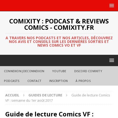
COMIXITY : PODCAST & REVIEWS
COMICS - COMIXITY.FR
A TRAVERS NOS PODCASTS ET NOS ARTICLES, DÉCOUVREZ
NOS AVIS ET CONSEILS SUR LES DERNIÈRES SORTIES ET
NEWS COMICS VO ET VF
CONNEXION|DECONNEXION
YOUTUBE
DISCORD COMIXITY
PODCASTS
CONTACT
INSCRIPTION
À PROPOS
ACCUEIL
GUIDES DE LECTURE
Guide de lecture Comics
VF : semaine du 1er août 2017
Guide de lecture Comics VF :