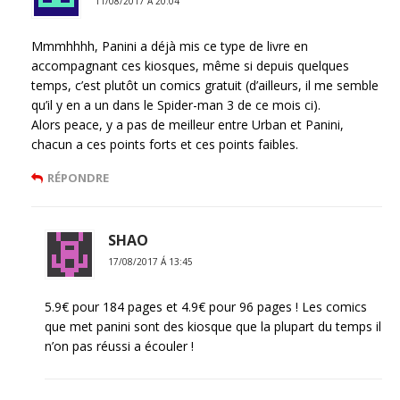
11/08/2017 Á 20:04
Mmmhhhh, Panini a déjà mis ce type de livre en
accompagnant ces kiosques, même si depuis quelques
temps, c’est plutôt un comics gratuit (d’ailleurs, il me semble
qu’il y en a un dans le Spider-man 3 de ce mois ci).
Alors peace, y a pas de meilleur entre Urban et Panini,
chacun a ces points forts et ces points faibles.
RÉPONDRE
SHAO
17/08/2017 Á 13:45
5.9€ pour 184 pages et 4.9€ pour 96 pages ! Les comics
que met panini sont des kiosque que la plupart du temps il
n’on pas réussi a écouler !