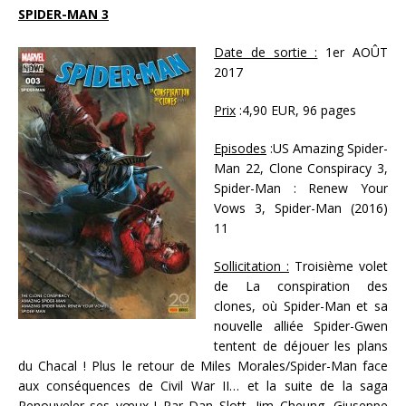
SPIDER-MAN 3
Date de sortie :
1er AOÛT
2017
Prix
:4,90 EUR, 96 pages
Episodes
:US Amazing Spider-
Man 22, Clone Conspiracy 3,
Spider-Man : Renew Your
Vows 3, Spider-Man (2016)
11
Sollicitation :
Troisième volet
de La conspiration des
clones, où Spider-Man et sa
nouvelle alliée Spider-Gwen
tentent de déjouer les plans
du Chacal ! Plus le retour de Miles Morales/Spider-Man face
aux conséquences de Civil War II… et la suite de la saga
Renouveler ses vœux ! Par Dan Slott, Jim Cheung, Giuseppe