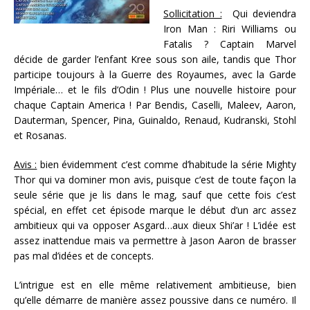
Sollicitation :
Qui deviendra
Iron Man : Riri Williams ou
Fatalis ? Captain Marvel
décide de garder l’enfant Kree sous son aile, tandis que Thor
participe toujours à la Guerre des Royaumes, avec la Garde
Impériale… et le fils d’Odin ! Plus une nouvelle histoire pour
chaque Captain America ! Par Bendis, Caselli, Maleev, Aaron,
Dauterman, Spencer, Pina, Guinaldo, Renaud, Kudranski, Stohl
et Rosanas.
Avis :
bien évidemment c’est comme d’habitude la série Mighty
Thor qui va dominer mon avis, puisque c’est de toute façon la
seule série que je lis dans le mag, sauf que cette fois c’est
spécial, en effet cet épisode marque le début d’un arc assez
ambitieux qui va opposer Asgard…aux dieux Shi’ar ! L’idée est
assez inattendue mais va permettre à Jason Aaron de brasser
pas mal d’idées et de concepts.
L’intrigue est en elle même relativement ambitieuse, bien
qu’elle démarre de manière assez poussive dans ce numéro. Il