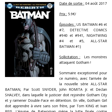
Date de sortie :
04 août 2017
Prix :
5.9€/
Épisodes :
US BATMAN #6 et
#7, DETECTIVE COMICS
#940 et #941, NIGHTWING
#4 et #5, ALL-STAR
BATMAN #1)
Sollicitation :
Les monstres
attaquent Gotham !
Sommaire exceptionnel pour
ce numéro, avec l’arrivée de
la nouvelle série ALL-STAR
BATMAN, Par Scott SNYDER, John ROMITA Jr. et Declan
SHALVEY, dans laquelle le justicier doit rejoindre Gotham City
et y ramener Double-Face en détention. En ville, Gotham Girl
doit apprendre à vivre sans son frère, par Tom KING et Ivan
REIS. L’équipe de Batwoman mène la lutte finale contre