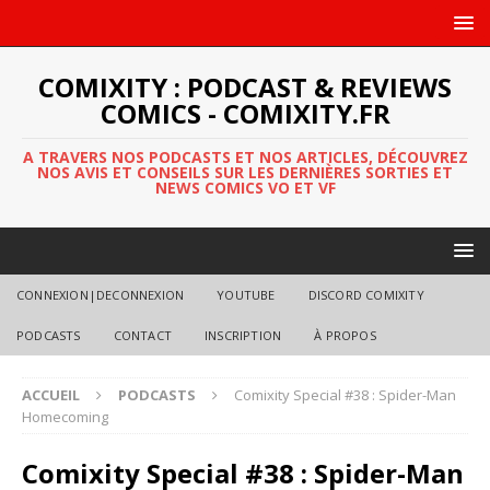
COMIXITY : PODCAST & REVIEWS
COMICS - COMIXITY.FR
A TRAVERS NOS PODCASTS ET NOS ARTICLES, DÉCOUVREZ
NOS AVIS ET CONSEILS SUR LES DERNIÈRES SORTIES ET
NEWS COMICS VO ET VF
CONNEXION|DECONNEXION
YOUTUBE
DISCORD COMIXITY
PODCASTS
CONTACT
INSCRIPTION
À PROPOS
ACCUEIL
PODCASTS
Comixity Special #38 : Spider-Man
Homecoming
Comixity Special #38 : Spider-Man