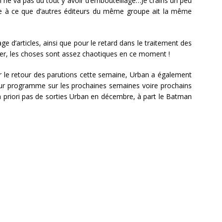
ne va pas du tout y avoir d’embouteillage…Je crains un peu
dre à ce que d’autres éditeurs du même groupe ait la même
 d’articles, ainsi que pour le retard dans le traitement des
er, les choses sont assez chaotiques en ce moment !
ur le retour des parutions cette semaine, Urban a également
eur programme sur les prochaines semaines voire prochains
 à priori pas de sorties Urban en décembre, à part le Batman