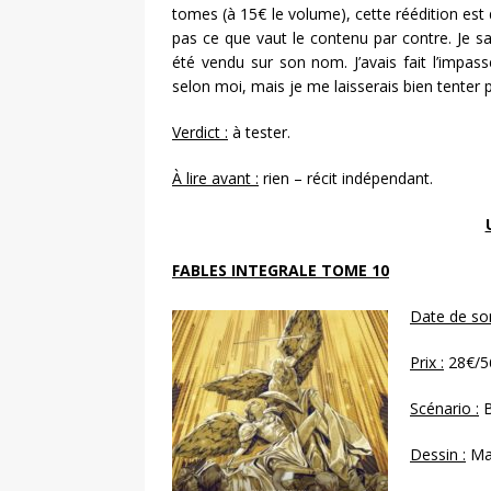
tomes (à 15€ le volume), cette réédition est
pas ce que vaut le contenu par contre. Je sai
été vendu sur son nom. J’avais fait l’impass
selon moi, mais je me laisserais bien tenter p
Verdict :
à tester.
À lire avant :
rien – récit indépendant.
FABLES INTEGRALE TOME 10
Date de sor
Prix :
28€/5
Scénario :
B
Dessin :
Ma