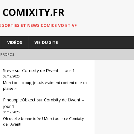
 COMIXITY.FR
 SORTIES ET NEWS COMICS VO ET VF
VIDÉOS
VIE DU SITE
 PROPOS
Steve
sur
Comixity de l’Avent – jour 1
02/12/2025
Merci beaucoup, je suis vraiment content que ça
plaise :-)
PineappleObkect
sur
Comixity de l’Avent –
jour 1
01/12/2025
Oh quelle bonne idée ! Merci pour ce Comixity
de l'Avent!