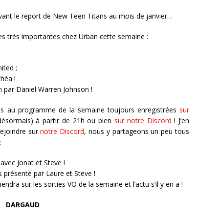
evant le report de New Teen Titans au mois de janvier…
 très importantes chez Urban cette semaine :
mited ;
héa !
 par Daniel Warren Johnson !
ns au programme de la semaine toujours enregistrées
sur
désormais) à partir de 21h ou bien
sur notre Discord
! J’en
rejoindre sur
notre Discord
, nous y partageons un
peu tous
 :
avec Jonat et Steve !
 présenté par Laure et Steve !
dra sur les sorties VO de la semaine et l’actu s’il y en a !
DARGAUD