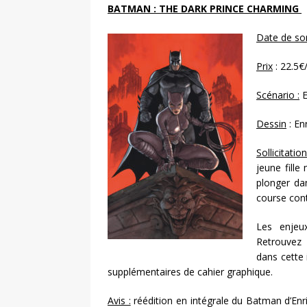
BATMAN : THE DARK PRINCE CHARMING
Date de sor
Prix
: 22.5€
Scénario :
E
Dessin
: En
Sollicitation
jeune fille
plonger da
course cont
Les enjeu
Retrouvez 
dans cette 
supplémentaires de cahier graphique.
Avis :
réédition en intégrale du Batman d’Enri