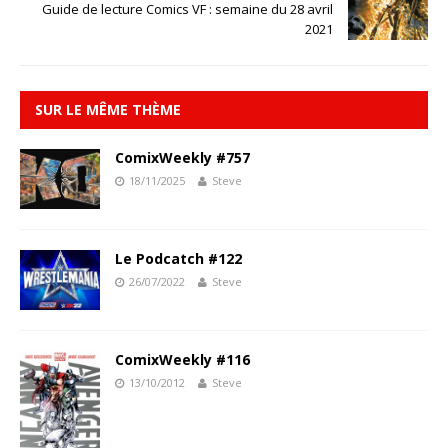
Guide de lecture Comics VF : semaine du 28 avril
2021
SUR LE MÊME THÈME
ComixWeekly #757
18/11/2025
Steve
Le Podcatch #122
26/07/2022
Steve
ComixWeekly #116
13/10/2012
Steve