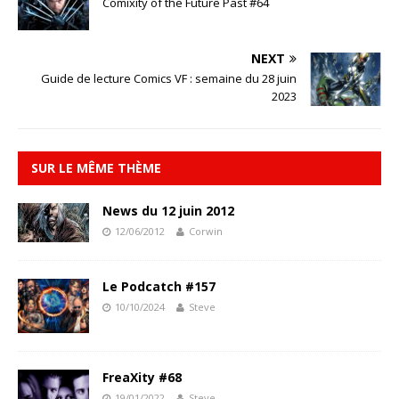
Comixity of the Future Past #64
NEXT
Guide de lecture Comics VF : semaine du 28 juin
2023
SUR LE MÊME THÈME
News du 12 juin 2012
12/06/2012
Corwin
Le Podcatch #157
10/10/2024
Steve
FreaXity #68
19/01/2022
Steve