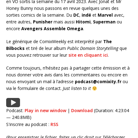
en VO sortis la semaine du 17 avril 2023. Avec Jonat et Mr
Honey Bunny nous passons en revue quelques unes des
sorties comics de la semaine. Du
DC
,
indé
et
Marvel
avec,
entre autres,
Punisher
mais aussi
Hitomi
,
Superman
ou
encore
Avengers Assemble Omega
.
Le générique de ComixWeekly est interprété par
The
Bilbocks
et tiré de leur album
Public Domain Storytelling
que
vous pouvez retrouver sur leur
site en cliquant ici
.
Comme toujours, n’hésitez pas à partager cette émission et à
nous donner votre avis dans les commentaires ou encore en
nous envoyant un mail à l’adresse
podcast@comixity.fr
ou
via le formulaire de contact.
Just listen to it
Podcast:
Play in new window
|
Download
(Duration: 4:23:04
— 240.8MB)
S'inscrire au podcast :
RSS
(Pour enregistrer le fichier, faites un clic droit sur Télécharger