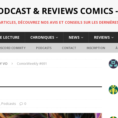
PODCAST & REVIEWS COMICS -
TICLES, DÉCOUVREZ NOS AVIS ET CONSEILS SUR LES DERNIÈRES
DE LECTURE
CHRONIQUES
NEWS
REVIEWS
ISCORD COMIXITY
PODCASTS
CONTACT
INSCRIPTION
À
Y VO
ComixWeekly #691
1
,
Podcasts
0