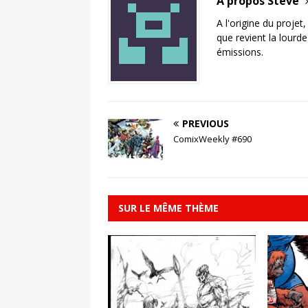
A propos Steve
A l'origine du projet
que revient la lourd
émissions.
PREVIOUS
ComixWeekly #690
SUR LE MÊME THÈME