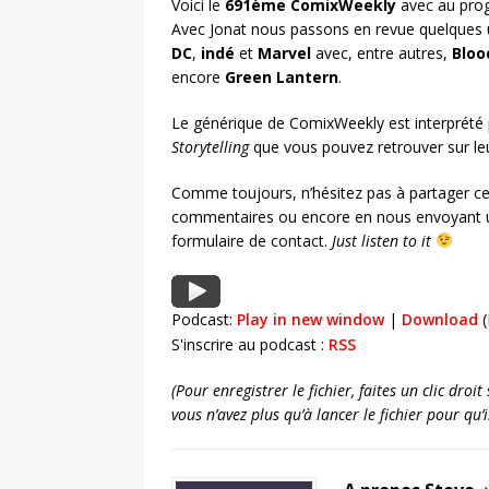
Voici le
691ème ComixWeekly
avec au prog
Avec Jonat nous passons en revue quelques 
DC
,
indé
et
Marvel
avec, entre autres,
Bloo
encore
Green Lantern
.
Le générique de ComixWeekly est interprété
Storytelling
que vous pouvez retrouver sur l
Comme toujours, n’hésitez pas à partager ce
commentaires ou encore en nous envoyant u
formulaire de contact.
Just listen to it
Podcast:
Play in new window
|
Download
(
S'inscrire au podcast :
RSS
(Pour enregistrer le fichier, faites un clic dro
vous n’avez plus qu’à lancer le fichier pour qu