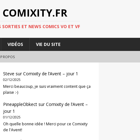
 COMIXITY.FR
 SORTIES ET NEWS COMICS VO ET VF
VIDÉOS
VIE DU SITE
 PROPOS
Steve
sur
Comixity de l’Avent – jour 1
02/12/2025
Merci beaucoup, je suis vraiment content que ça
plaise :-)
PineappleObkect
sur
Comixity de l’Avent –
jour 1
01/12/2025
Oh quelle bonne idée ! Merci pour ce Comixity
de l'Avent!