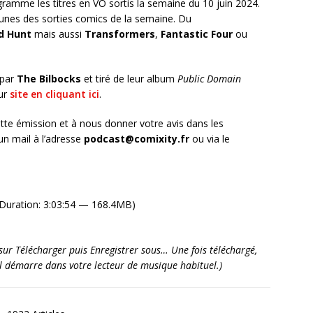
ramme les titres en VO sortis la semaine du 10 juin 2024.
unes des sorties comics de la semaine. Du
d Hunt
mais aussi
Transformers
,
Fantastic Four
ou
 par
The Bilbocks
et tiré de leur album
Public Domain
eur
site en cliquant ici
.
tte émission et à nous donner votre avis dans les
n mail à l’adresse
podcast@comixity.fr
ou via le
Duration: 3:03:54 — 168.4MB)
it sur Télécharger puis Enregistrer sous… Une fois téléchargé,
’il démarre dans votre lecteur de musique habituel.)