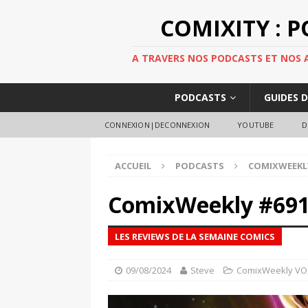
COMIXITY : 
A TRAVERS NOS PODCASTS ET NOS AR
PODCASTS
GUIDES 
CONNEXION|DECONNEXION
YOUTUBE
D
ACCUEIL
PODCASTS
COMIXWEEKL
ComixWeekly #69
LES REVIEWS DE LA SEMAINE COMICS
09/08/2024
Steve
ComixWeekly VO