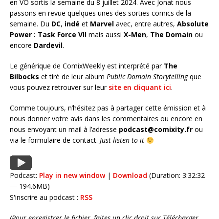
en VO sortis la semaine du 8 juillet 2024. Avec Jonat nous
passons en revue quelques unes des sorties comics de la
semaine. Du
DC
,
indé
et
Marvel
avec, entre autres,
Absolute
Power : Task Force VII
mais aussi
X-Men
,
The Domain
ou
encore
Dardevil
.
Le générique de ComixWeekly est interprété par
The
Bilbocks
et tiré de leur album
Public Domain Storytelling
que
vous pouvez retrouver sur leur
site en cliquant ici
.
Comme toujours, n’hésitez pas à partager cette émission et à
nous donner votre avis dans les commentaires ou encore en
nous envoyant un mail à l’adresse
podcast@comixity.fr
ou
via le formulaire de contact.
Just listen to it
Podcast:
Play in new window
|
Download
(Duration: 3:32:32
— 194.6MB)
S'inscrire au podcast :
RSS
(Pour enregistrer le fichier, faites un clic droit sur Télécharger