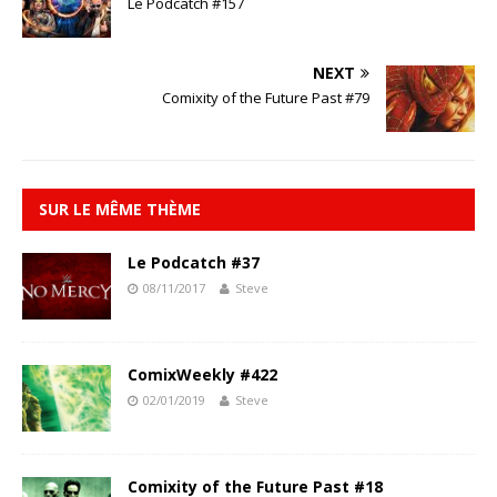
Le Podcatch #157
NEXT
Comixity of the Future Past #79
SUR LE MÊME THÈME
Le Podcatch #37
08/11/2017
Steve
ComixWeekly #422
02/01/2019
Steve
Comixity of the Future Past #18