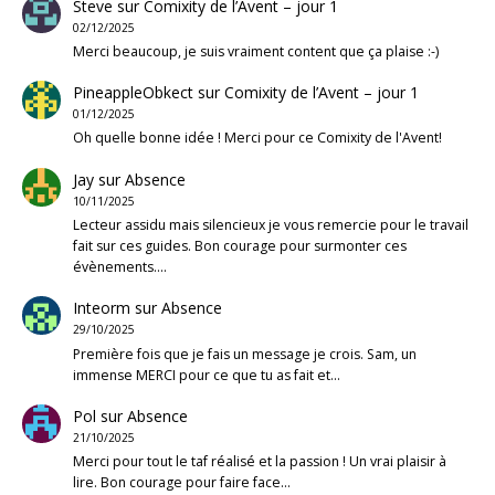
Steve
sur
Comixity de l’Avent – jour 1
02/12/2025
Merci beaucoup, je suis vraiment content que ça plaise :-)
PineappleObkect
sur
Comixity de l’Avent – jour 1
01/12/2025
Oh quelle bonne idée ! Merci pour ce Comixity de l'Avent!
Jay
sur
Absence
10/11/2025
Lecteur assidu mais silencieux je vous remercie pour le travail
fait sur ces guides. Bon courage pour surmonter ces
évènements.…
Inteorm
sur
Absence
29/10/2025
Première fois que je fais un message je crois. Sam, un
immense MERCI pour ce que tu as fait et…
Pol
sur
Absence
21/10/2025
Merci pour tout le taf réalisé et la passion ! Un vrai plaisir à
lire. Bon courage pour faire face…