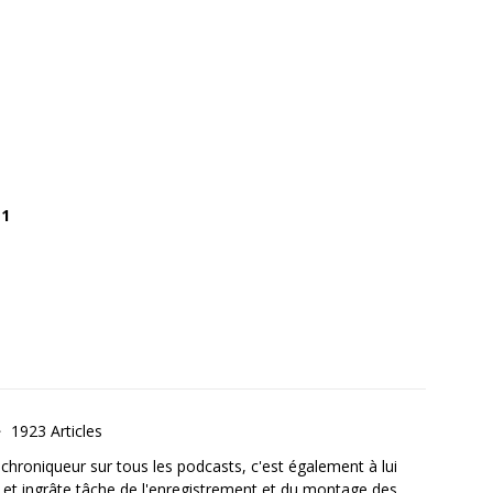
#1
1923 Articles
, chroniqueur sur tous les podcasts, c'est également à lui
e et ingrâte tâche de l'enregistrement et du montage des