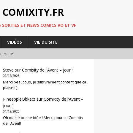
 COMIXITY.FR
 SORTIES ET NEWS COMICS VO ET VF
VIDÉOS
VIE DU SITE
 PROPOS
Steve
sur
Comixity de l’Avent – jour 1
02/12/2025
Merci beaucoup, je suis vraiment content que ça
plaise :-)
PineappleObkect
sur
Comixity de l’Avent –
jour 1
01/12/2025
Oh quelle bonne idée ! Merci pour ce Comixity
de l'Avent!