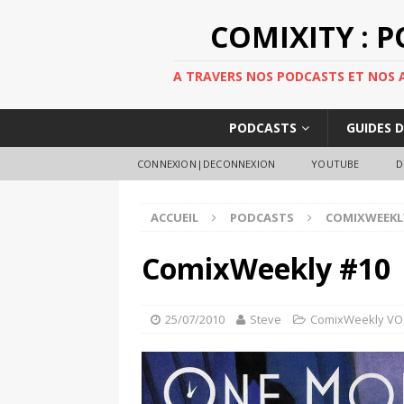
COMIXITY : 
A TRAVERS NOS PODCASTS ET NOS AR
PODCASTS
GUIDES 
CONNEXION|DECONNEXION
YOUTUBE
D
ACCUEIL
PODCASTS
COMIXWEEKL
ComixWeekly #10
25/07/2010
Steve
ComixWeekly VO