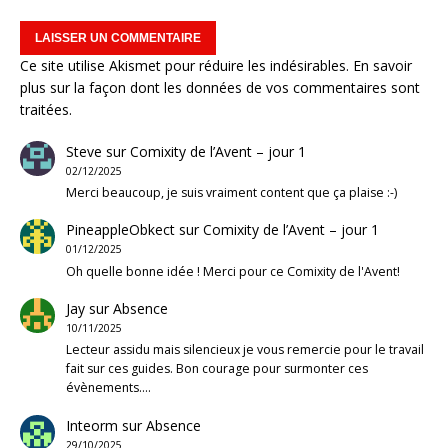
Ce site utilise Akismet pour réduire les indésirables.
En savoir
plus sur la façon dont les données de vos commentaires sont
traitées
.
Steve
sur
Comixity de l’Avent – jour 1
02/12/2025
Merci beaucoup, je suis vraiment content que ça plaise :-)
PineappleObkect
sur
Comixity de l’Avent – jour 1
01/12/2025
Oh quelle bonne idée ! Merci pour ce Comixity de l'Avent!
Jay
sur
Absence
10/11/2025
Lecteur assidu mais silencieux je vous remercie pour le travail
fait sur ces guides. Bon courage pour surmonter ces
évènements.…
Inteorm
sur
Absence
29/10/2025