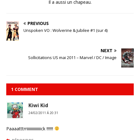
Il a aussi un chapeau.
PREVIOUS
Unspoken VO : Wolverine & Jubilee #1 (sur 4)
NEXT
Sollicitations US mai 2011 – Marvel / DC / Image
1 COMMENT
Kiwi Kid
24/02/2011 Á 20:31
Paaaatttrriiiiiiiiiiiiiiick !!!!!!!