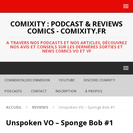
COMIXITY : PODCAST & REVIEWS
COMICS - COMIXITY.FR
A TRAVERS NOS PODCASTS ET NOS ARTICLES, DÉCOUVREZ
NOS AVIS ET CONSEILS SUR LES DERNIÈRES SORTIES ET
NEWS COMICS VO ET VF
CONNEXION|DECONNEXION
YOUTUBE
DISCORD COMIXITY
PODCASTS
CONTACT
INSCRIPTION
À PROPOS
ACCUEIL
REVIEWS
Unspoken VO – Sponge Bob #1
Unspoken VO – Sponge Bob #1