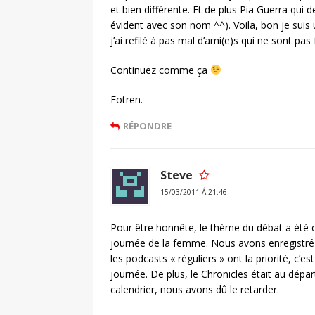
et bien différente. Et de plus Pia Guerra qui
évident avec son nom ^^). Voila, bon je suis
j’ai refilé à pas mal d’ami(e)s qui ne sont pa
Continuez comme ça
Eotren.
RÉPONDRE
Steve
15/03/2011 Á 21:46
Pour être honnête, le thème du débat a été c
journée de la femme. Nous avons enregistré l
les podcasts « réguliers » ont la priorité, c
journée. De plus, le Chronicles était au dépa
calendrier, nous avons dû le retarder.