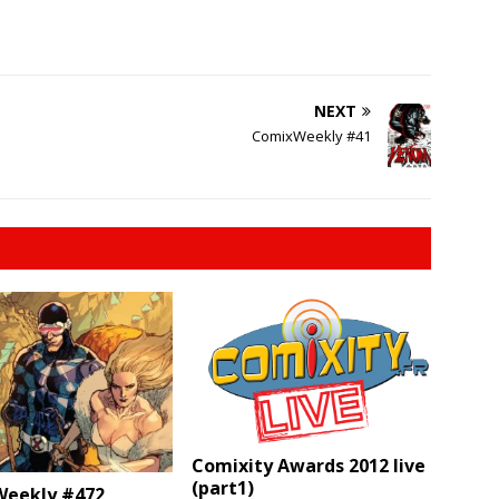
NEXT
ComixWeekly #41
Comixity Awards 2012 live
(part1)
eekly #472