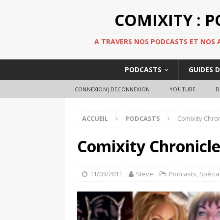
COMIXITY : 
A TRAVERS NOS PODCASTS ET NOS AR
PODCASTS
GUIDES 
CONNEXION|DECONNEXION
YOUTUBE
D
ACCUEIL
PODCASTS
Comixity Chron
Comixity Chronicles
11/03/2011
Steve
Podcasts
,
Spécia