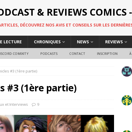
PODCAST & REVIEWS COMICS -
TICLES, DÉCOUVREZ NOS AVIS ET CONSEILS SUR LES DERNIÈRES
DE LECTURE
CHRONIQUES
NEWS
REVIEWS
ISCORD COMIXITY
PODCASTS
CONTACT
INSCRIPTION
À
icles #3 (1ère partie)
 #3 (1ère partie)
ux et Interviews
9