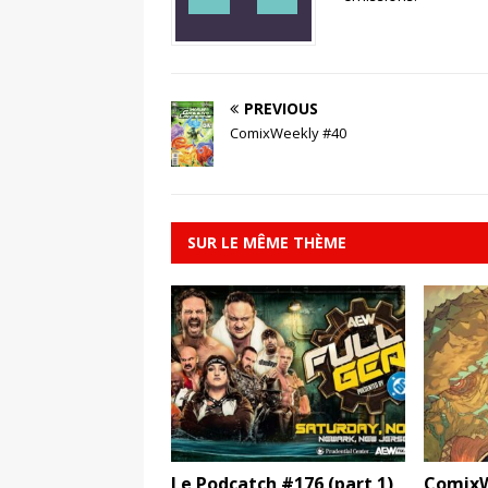
PREVIOUS
ComixWeekly #40
SUR LE MÊME THÈME
Le Podcatch #176 (part 1)
ComixW