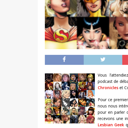
Vous l’attendi
podcast de déba
Chronicles
et Co
Pour ce premier
nous nous intér
pour en parler 
recevons une i
Lesbian Geek
q