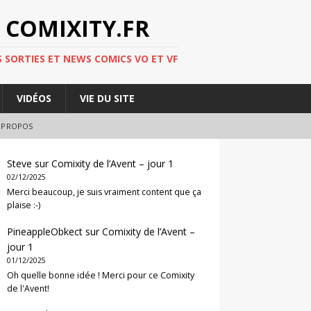
 COMIXITY.FR
 SORTIES ET NEWS COMICS VO ET VF
VIDÉOS
VIE DU SITE
 PROPOS
Steve
sur
Comixity de l’Avent – jour 1
02/12/2025
Merci beaucoup, je suis vraiment content que ça
plaise :-)
PineappleObkect
sur
Comixity de l’Avent –
jour 1
01/12/2025
Oh quelle bonne idée ! Merci pour ce Comixity
de l'Avent!