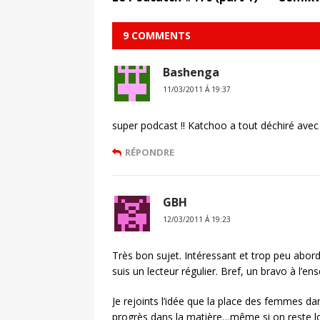
9 COMMENTS
Bashenga
11/03/2011 Á 19:37
super podcast !! Katchoo a tout déchiré avec
RÉPONDRE
GBH
12/03/2011 Á 19:23
Très bon sujet. Intéressant et trop peu abordé
suis un lecteur régulier. Bref, un bravo à l’e
Je rejoints l’idée que la place des femmes dan
progrès dans la matière…même si on reste l