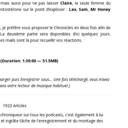
é mais aussi pour ne pas laisser
Claire
, la seule femme du
stostérone sur le point d’exploser :
Lex
,
Sam
,
Mr Honey
, je préfère vous proposer le Chronicles en deux fois afin de
a deuxième partie sera disponibles d’ici quelques jours.
 mails sont là pour recueillir vos réactions.
(Duration: 1:30:00 — 51.5MB)
écharger puis Enregistrer sous… Une fois téléchargé, vous n’avez
dans votre lecteur de musique habituel.)
1923 Articles
, chroniqueur sur tous les podcasts, c'est également à lui
e et ingrâte tâche de l'enregistrement et du montage des