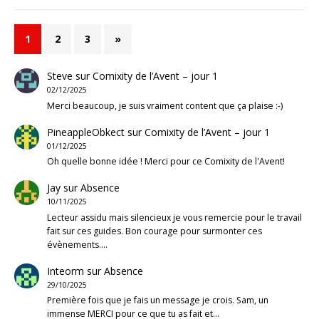
1
2
3
»
Steve
sur
Comixity de l’Avent – jour 1
02/12/2025
Merci beaucoup, je suis vraiment content que ça plaise :-)
PineappleObkect
sur
Comixity de l’Avent – jour 1
01/12/2025
Oh quelle bonne idée ! Merci pour ce Comixity de l'Avent!
Jay
sur
Absence
10/11/2025
Lecteur assidu mais silencieux je vous remercie pour le travail
fait sur ces guides. Bon courage pour surmonter ces
évènements.…
Inteorm
sur
Absence
29/10/2025
Première fois que je fais un message je crois. Sam, un
immense MERCI pour ce que tu as fait et…