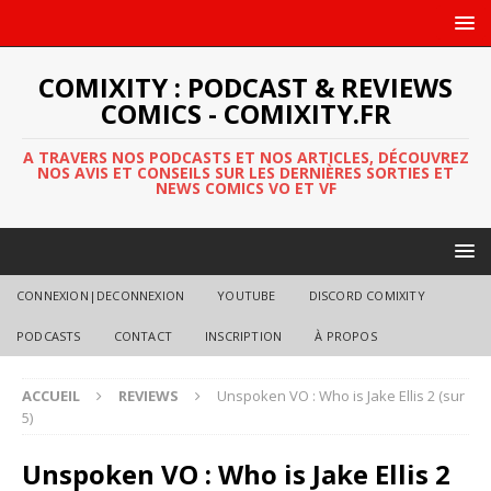
COMIXITY : PODCAST & REVIEWS
COMICS - COMIXITY.FR
A TRAVERS NOS PODCASTS ET NOS ARTICLES, DÉCOUVREZ
NOS AVIS ET CONSEILS SUR LES DERNIÈRES SORTIES ET
NEWS COMICS VO ET VF
CONNEXION|DECONNEXION
YOUTUBE
DISCORD COMIXITY
PODCASTS
CONTACT
INSCRIPTION
À PROPOS
ACCUEIL
REVIEWS
Unspoken VO : Who is Jake Ellis 2 (sur
5)
Unspoken VO : Who is Jake Ellis 2