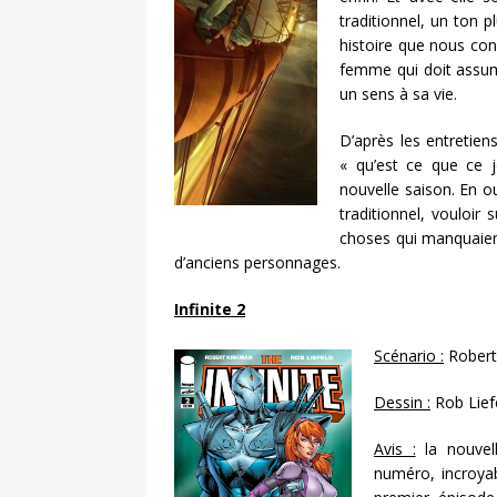
traditionnel, un ton p
histoire que nous conn
femme qui doit assum
un sens à sa vie.
D’après les entretien
« qu’est ce que ce 
nouvelle saison. En 
traditionnel, vouloir
choses qui manquaient
d’anciens personnages.
Infinite 2
Scénario :
Robert
Dessin :
Rob Lief
Avis :
la nouvell
numéro, incroyab