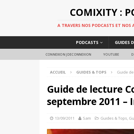
COMIXITY : 
A TRAVERS NOS PODCASTS ET NOS AR
PODCASTS
GUIDES 
CONNEXION|DECONNEXION
YOUTUBE
D
ACCUEIL
GUIDES & TOPS
Guide de
Guide de lecture C
septembre 2011 – 
13/09/2011
Sam
Guides & Tops
,
Gu