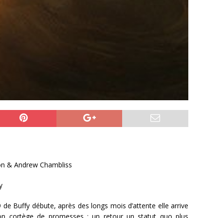
n & Andrew Chambliss
y
9 de Buffy débute, après des longs mois d’attente elle arrive
son cortège de promesses : un retour un statut quo plus