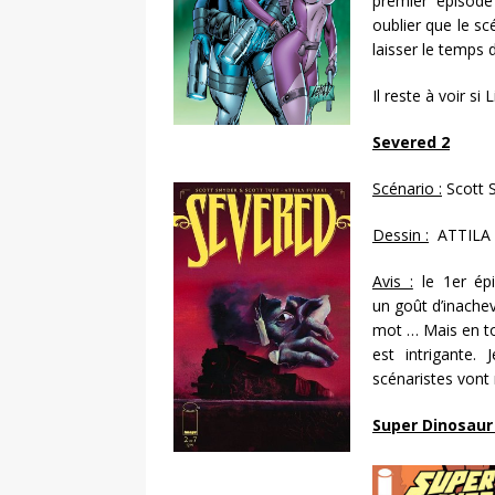
premier épisode
oublier que le scé
laisser le temps 
Il reste à voir si
Severed 2
Scénario :
Scott 
Dessin :
ATTILA 
Avis :
le 1er épi
un goût d’inachev
mot … Mais en tou
est intrigante.
scénaristes von
Super Dinosaur