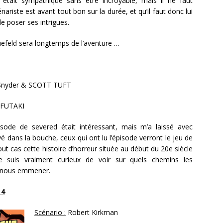
 était sympathique sans être incroyable, mais il ne faut
nariste est avant tout bon sur la durée, et qu’il faut donc lui
de poser ses intrigues.
 Liefeld sera longtemps de l’aventure …
Snyder & SCOTT TUFT
FUTAKI
sode de severed était intéressant, mais m’a laissé avec
é dans la bouche, ceux qui ont lu l’épisode verront le jeu de
t cas cette histoire d’horreur située au début du 20e siècle
 Je suis vraiment curieux de voir sur quels chemins les
t nous emmener.
 4
Scénario :
Robert Kirkman