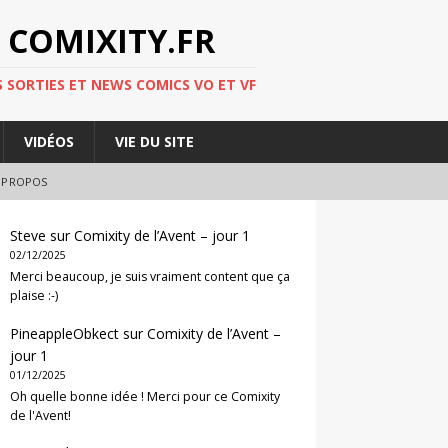
 COMIXITY.FR
 SORTIES ET NEWS COMICS VO ET VF
VIDÉOS
VIE DU SITE
 PROPOS
Steve
sur
Comixity de l’Avent – jour 1
02/12/2025
Merci beaucoup, je suis vraiment content que ça
plaise :-)
PineappleObkect
sur
Comixity de l’Avent –
jour 1
01/12/2025
Oh quelle bonne idée ! Merci pour ce Comixity
de l'Avent!