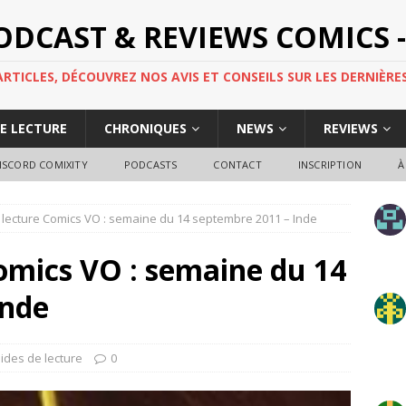
PODCAST & REVIEWS COMICS -
TICLES, DÉCOUVREZ NOS AVIS ET CONSEILS SUR LES DERNIÈRES
DE LECTURE
CHRONIQUES
NEWS
REVIEWS
ISCORD COMIXITY
PODCASTS
CONTACT
INSCRIPTION
À
 lecture Comics VO : semaine du 14 septembre 2011 – Inde
omics VO : semaine du 14
Inde
ides de lecture
0